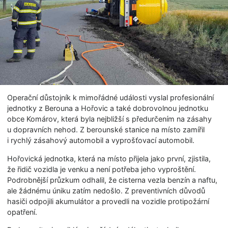
Operační důstojník k mimořádné události vyslal profesionální
jednotky z Berouna a Hořovic a také dobrovolnou jednotku
obce Komárov, která byla nejbližší s předurčením na zásahy
u dopravních nehod. Z berounské stanice na místo zamířil
i rychlý zásahový automobil a vyprošťovací automobil.
Hořovická jednotka, která na místo přijela jako první, zjistila,
že řidič vozidla je venku a není potřeba jeho vyproštění.
Podrobnější průzkum odhalil, že cisterna vezla benzín a naftu,
ale žádnému úniku zatím nedošlo. Z preventivních důvodů
hasiči odpojili akumulátor a provedli na vozidle protipožární
opatření.