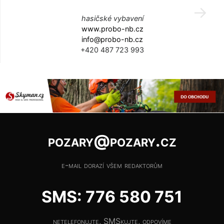
hasičské vybavení
www.probo-nb.cz
info@probo-nb.cz
+420 487 723 993
pozary@pozary.cz
e-mail dorazí všem redaktorům
SMS: 776 580 751
netelefonujte, SMSkujte, odpovíme