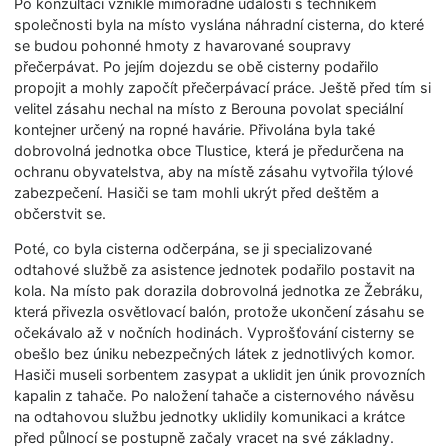
Po konzultaci vzniklé mimořádné události s technikem
společnosti byla na místo vyslána náhradní cisterna, do které
se budou pohonné hmoty z havarované soupravy
přečerpávat. Po jejím dojezdu se obě cisterny podařilo
propojit a mohly započít přečerpávací práce. Ještě před tím si
velitel zásahu nechal na místo z Berouna povolat speciální
kontejner určený na ropné havárie. Přivolána byla také
dobrovolná jednotka obce Tlustice, která je předurčena na
ochranu obyvatelstva, aby na místě zásahu vytvořila týlové
zabezpečení. Hasiči se tam mohli ukrýt před deštěm a
občerstvit se.
Poté, co byla cisterna odčerpána, se ji specializované
odtahové službě za asistence jednotek podařilo postavit na
kola. Na místo pak dorazila dobrovolná jednotka ze Žebráku,
která přivezla osvětlovací balón, protože ukončení zásahu se
očekávalo až v nočních hodinách. Vyprošťování cisterny se
obešlo bez úniku nebezpečných látek z jednotlivých komor.
Hasiči museli sorbentem zasypat a uklidit jen únik provozních
kapalin z tahače. Po naložení tahače a cisternového návěsu
na odtahovou službu jednotky uklidily komunikaci a krátce
před půlnocí se postupně začaly vracet na své základny.