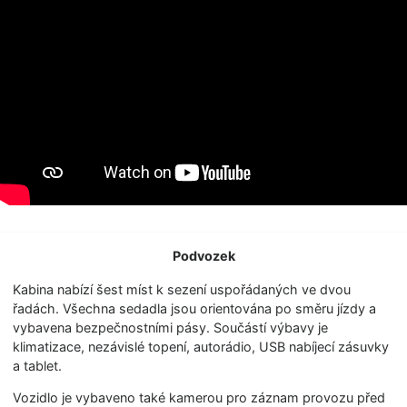
Podvozek
Kabina nabízí šest míst k sezení uspořádaných ve dvou
řadách. Všechna sedadla jsou orientována po směru jízdy a
vybavena bezpečnostními pásy. Součástí výbavy je
klimatizace, nezávislé topení, autorádio, USB nabíjecí zásuvky
a tablet.
Vozidlo je vybaveno také kamerou pro záznam provozu před