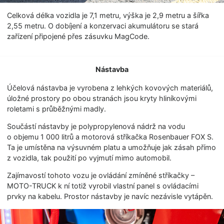
Celková délka vozidla je 7,1 metru, výška je 2,9 metru a šířka
2,55 metru. O dobíjení a konzervaci akumulátoru se stará
zařízení připojené přes zásuvku MagCode.
Nástavba
Účelová nástavba je vyrobena z lehkých kovových materiálů,
úložné prostory po obou stranách jsou kryty hliníkovými
roletami s průběžnými madly.
Součástí nástavby je polypropylenová nádrž na vodu
o objemu 1 000 litrů a motorová stříkačka Rosenbauer FOX S.
Ta je umístěna na výsuvném platu a umožňuje jak zásah přímo
z vozidla, tak použití po vyjmutí mimo automobil.
Zajímavostí tohoto vozu je ovládání zmíněné stříkačky –
MOTO-TRUCK k ní totiž vyrobil vlastní panel s ovládacími
prvky na kabelu. Prostor nástavby je navíc nezávisle vytápěn.