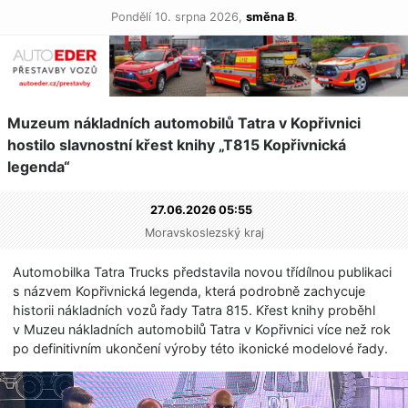
Pondělí 10. srpna 2026,
směna B
.
Muzeum nákladních automobilů Tatra v Kopřivnici
hostilo slavnostní křest knihy „T815 Kopřivnická
legenda“
27.06.2026 05:55
Moravskoslezský kraj
Automobilka Tatra Trucks představila novou třídílnou publikaci
s názvem Kopřivnická legenda, která podrobně zachycuje
historii nákladních vozů řady Tatra 815. Křest knihy proběhl
v Muzeu nákladních automobilů Tatra v Kopřivnici více než rok
po definitivním ukončení výroby této ikonické modelové řady.