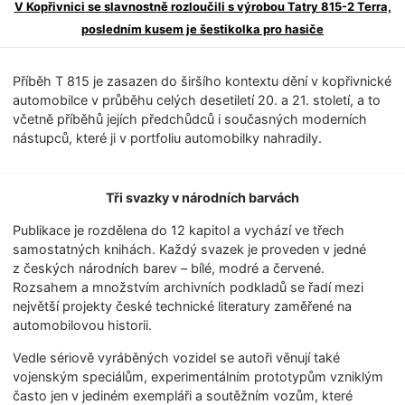
V Kopřivnici se slavnostně rozloučili s výrobou Tatry 815-2 Terra,
posledním kusem je šestikolka pro hasiče
Příběh T 815 je zasazen do širšího kontextu dění v kopřivnické
automobilce v průběhu celých desetiletí 20. a 21. století, a to
včetně příběhů jejích předchůdců i současných moderních
nástupců, které ji v portfoliu automobilky nahradily.
Tři svazky v národních barvách
Publikace je rozdělena do 12 kapitol a vychází ve třech
samostatných knihách. Každý svazek je proveden v jedné
z českých národních barev – bílé, modré a červené.
Rozsahem a množstvím archivních podkladů se řadí mezi
největší projekty české technické literatury zaměřené na
automobilovou historii.
Vedle sériově vyráběných vozidel se autoři věnují také
vojenským speciálům, experimentálním prototypům vzniklým
často jen v jediném exempláři a soutěžním vozům, které