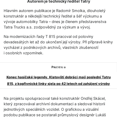
Autorem je technický ředitel Tatry
Hlavním autorem publikace je Radomír Smolka, dlouholetý
konstruktér a někdejší technický ředitel a šéf výzkumu a
vývoje automobilky Tatra – dnes je členem představenstva
Tatra Trucks a.s. zodpovědný za výzkum a vývoj.
Na modernizacích řady T 815 pracoval od poloviny
devadesátých let až do ukončení její výroby. Při přípravě knihy
vycházel z podnikových archivů, vlastních zkušeností
i osobních vzpomínek.
Přečtěte si
Konec hasičské legendy. Klatovští dobráci mají poslední Tatru
815, z kopřivnické linky sjela po 42 letech od zahájení výroby
Na projektu spolupracoval také konstruktér Ondřej Skácel,
který zpracovával archivní dokumentaci a sledoval historii
jednotlivých speciálních vozidel. O grafickou a vizuální
podobu publikace se postarali průmyslový designér Lukáš