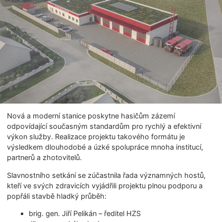
Nová a moderní stanice poskytne hasičům zázemí
odpovídající současným standardům pro rychlý a efektivní
výkon služby. Realizace projektu takového formátu je
výsledkem dlouhodobé a úzké spolupráce mnoha institucí,
partnerů a zhotovitelů.
Slavnostního setkání se zúčastnila řada významných hostů,
kteří ve svých zdravicích vyjádřili projektu plnou podporu a
popřáli stavbě hladký průběh:
brig. gen. Jiří Pelikán – ředitel HZS