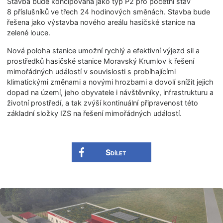
Stavba bude koncipována jako typ P2 pro početní stav
8 příslušníků ve třech 24 hodinových směnách. Stavba bude
řešena jako výstavba nového areálu hasičské stanice na
zelené louce.
Nová poloha stanice umožní rychlý a efektivní výjezd sil a
prostředků hasičské stanice Moravský Krumlov k řešení
mimořádných událostí v souvislosti s probíhajícími
klimatickými změnami a novými hrozbami a dovolí snížit jejich
dopad na území, jeho obyvatele i návštěvníky, infrastrukturu a
životní prostředí, a tak zvýší kontinuální připravenost této
základní složky IZS na řešení mimořádných událostí.
Sdílet