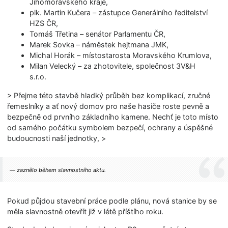
Jihomoravského kra­je,
plk. Martin Kučera – zástupce Generálního ředitelství
HZS ČR,
Tomáš Třetina – senátor Parlamentu ČR,
Marek Sovka – náměstek hejtmana JMK,
Michal Horák – místostarosta Moravského Krumlova,
Milan Velecký – za zhotovitele, společnost 3V&H
s.r.o.
> Přejme této stavbě hladký průběh bez komplikací, zručné
řemeslníky a ať nový domov pro naše hasiče roste pevně a
bezpečně od prvního základního kamene. Nechť je toto místo
od samého počátku symbolem bezpečí, ochrany a úspěšné
budoucnosti naší jednotky, >
zaznělo během slavnostního aktu.
Pokud půjdou stavební práce podle plánu, nová stanice by se
měla slavnostně otevřít již v létě příštího roku.