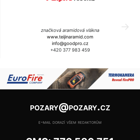
značková aramidová vlákna
www.teijinaramid.com
info@goodpro.cz
+420 377 983 459
pozary@pozary.cz
e-mail dorazí všem redaktorům