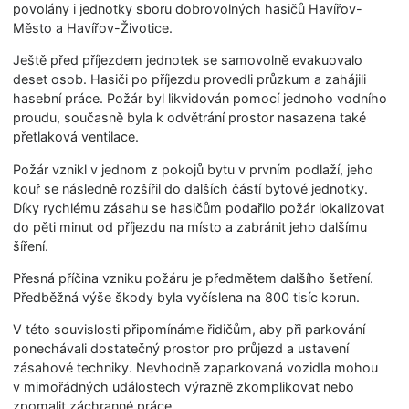
povolány i jednotky sboru dobrovolných hasičů Havířov-
Město a Havířov-Životice.
Ještě před příjezdem jednotek se samovolně evakuovalo
deset osob. Hasiči po příjezdu provedli průzkum a zahájili
hasební práce. Požár byl likvidován pomocí jednoho vodního
proudu, současně byla k odvětrání prostor nasazena také
přetlaková ventilace.
Požár vznikl v jednom z pokojů bytu v prvním podlaží, jeho
kouř se následně rozšířil do dalších částí bytové jednotky.
Díky rychlému zásahu se hasičům podařilo požár lokalizovat
do pěti minut od příjezdu na místo a zabránit jeho dalšímu
šíření.
Přesná příčina vzniku požáru je předmětem dalšího šetření.
Předběžná výše škody byla vyčíslena na 800 tisíc korun.
V této souvislosti připomínáme řidičům, aby při parkování
ponechávali dostatečný prostor pro průjezd a ustavení
zásahové techniky. Nevhodně zaparkovaná vozidla mohou
v mimořádných událostech výrazně zkomplikovat nebo
zpomalit záchranné práce.