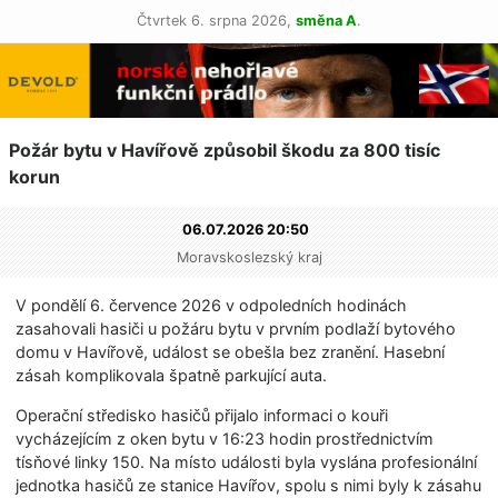
Čtvrtek 6. srpna 2026,
směna A
.
Požár bytu v Havířově způsobil škodu za 800 tisíc
korun
06.07.2026 20:50
Moravskoslezský kraj
V pondělí 6. července 2026 v odpoledních hodinách
zasahovali hasiči u požáru bytu v prvním podlaží bytového
domu v Havířově, událost se obešla bez zranění. Hasební
zásah komplikovala špatně parkující auta.
Operační středisko hasičů přijalo informaci o kouři
vycházejícím z oken bytu v 16:23 hodin prostřednictvím
tísňové linky 150. Na místo události byla vyslána profesionální
jednotka hasičů ze stanice Havířov, spolu s nimi byly k zásahu