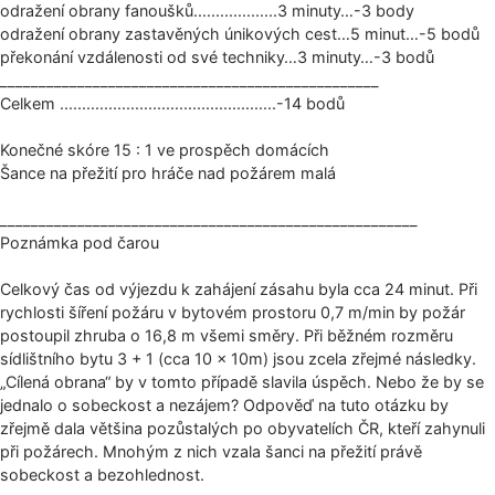
odražení obrany fanoušků.....­.............­.3 minuty…-3 body
odražení obrany zastavěných únikových cest…5 minut…-5 bodů
překonání vzdálenosti od své techniky…3 minuty…-3 bodů
_____________­________________________­____________
Celkem .............­.............­.............­..........-14 bodů
Konečné skóre 15 : 1 ve prospěch domácích
Šance na přežití pro hráče nad požárem malá
_____________­________________________­_________________
Poznámka pod čarou
Celkový čas od výjezdu k zahájení zásahu byla cca 24 minut. Při
rychlosti šíření požáru v bytovém prostoru 0,7 m/min by požár
postoupil zhruba o 16,8 m všemi směry. Při běžném rozměru
sídlištního bytu 3 + 1 (cca 10 × 10m) jsou zcela zřejmé následky.
„Cílená obrana“ by v tomto případě slavila úspěch. Nebo že by se
jednalo o sobeckost a nezájem? Odpověď na tuto otázku by
zřejmě dala většina pozůstalých po obyvatelích ČR, kteří zahynuli
při požárech. Mnohým z nich vzala šanci na přežití právě
sobeckost a bezohlednost.