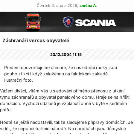
Čtvrtek 6. srpna 2026,
směna A
.
Záchranáři versus obyvatelé
23.12.2004 11:15
Předem upozorňujeme čtenáře, že následující řádky jsou
pouhou fikcí i když založenou na faktickém základě.
Ilustrační foto.
Vážení diváci, vítám Vás u sledování přímého přenosu z utkání
týmu záchranářů a obyvatel panelového domu. Hraje se na hřišti
domácích. Výchozí událostí je vzplanutí ohně v bytě v sedmém
patře.
Hosté se ještě nedostavili, takže sledujeme přípravy domácích. Je
vidět, že neponechali nic náhodě. Na chodbách jsou důmyslně