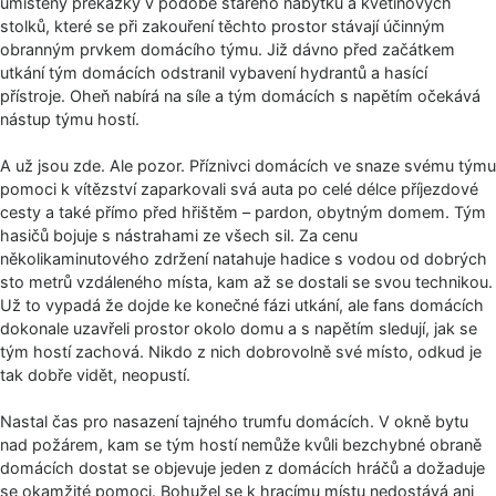
umístěny překážky v podobě starého nábytku a květinových
stolků, které se při zakouření těchto prostor stávají účinným
obranným prvkem domácího týmu. Již dávno před začátkem
utkání tým domácích odstranil vybavení hydrantů a hasící
přístroje. Oheň nabírá na síle a tým domácích s napětím očekává
nástup týmu hostí.
A už jsou zde. Ale pozor. Příznivci domácích ve snaze svému týmu
pomoci k vítězství zaparkovali svá auta po celé délce příjezdové
cesty a také přímo před hřištěm – pardon, obytným domem. Tým
hasičů bojuje s nástrahami ze všech sil. Za cenu
několikaminutového zdržení natahuje hadice s vodou od dobrých
sto metrů vzdáleného místa, kam až se dostali se svou technikou.
Už to vypadá že dojde ke konečné fázi utkání, ale fans domácích
dokonale uzavřeli prostor okolo domu a s napětím sledují, jak se
tým hostí zachová. Nikdo z nich dobrovolně své místo, odkud je
tak dobře vidět, neopustí.
Nastal čas pro nasazení tajného trumfu domácích. V okně bytu
nad požárem, kam se tým hostí nemůže kvůli bezchybné obraně
domácích dostat se objevuje jeden z domácích hráčů a dožaduje
se okamžité pomoci. Bohužel se k hracímu místu nedostává ani