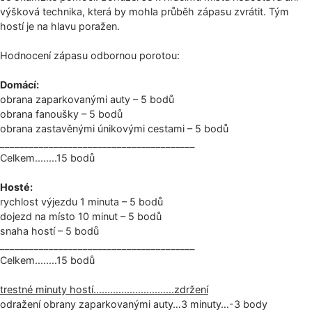
výšková technika, která by mohla průběh zápasu zvrátit. Tým
hostí je na hlavu poražen.
Hodnocení zápasu odbornou porotou:
Domácí:
obrana zaparkovanými auty – 5 bodů
obrana fanoušky – 5 bodů
obrana zastavěnými únikovými cestami – 5 bodů
_____________­________________________­___
Celkem.......­.15 bodů
Hosté:
rychlost výjezdu 1 minuta – 5 bodů
dojezd na místo 10 minut – 5 bodů
snaha hostí – 5 bodů
_____________­________________________­___
Celkem.......­.15 bodů
trestné minuty hostí........­.............­........zdrže­ní
odražení obrany zaparkovanými auty…3 minuty…-3 body