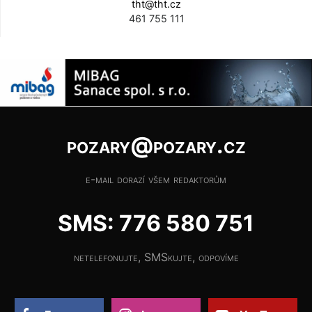
tht@tht.cz
461 755 111
pozary@pozary.cz
e-mail dorazí všem redaktorům
SMS: 776 580 751
netelefonujte, SMSkujte, odpovíme