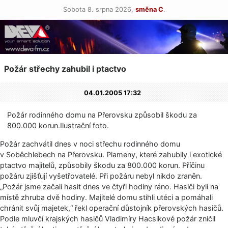
Sobota 8. srpna 2026,
směna C
.
Požár střechy zahubil i ptactvo
04.01.2005 17:32
Požár rodinného domu na Přerovsku způsobil škodu za
800.000 korun­.Ilustrační fo­to.
Požár zachvátil dnes v noci střechu rodinného domu
v Soběchlebech na Přerovsku. Plameny, které zahubily i exotické
ptactvo majitelů, způsobily škodu za 800.000 korun. Příčinu
požáru zjišťují vyšetřovatelé. Při požáru nebyl nikdo zraněn.
„Požár jsme začali hasit dnes ve čtyři hodiny ráno. Hasiči byli na
místě zhruba dvě hodiny. Majitelé domu stihli utéci a pomáhali
chránit svůj majetek,“ řekl operační důstojník přerovských hasičů.
Podle mluvčí krajských hasičů Vladimíry Hacsikové požár zničil