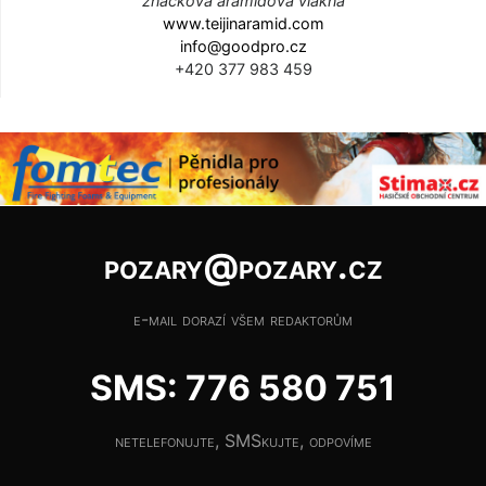
značková aramidová vlákna
www.teijinaramid.com
info@goodpro.cz
+420 377 983 459
pozary@pozary.cz
e-mail dorazí všem redaktorům
SMS: 776 580 751
netelefonujte, SMSkujte, odpovíme