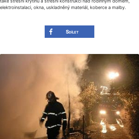
také střešní krytinu a střešní konstrukci nad rodinným domem,
elektroinstalaci, okna, uskladněný materiál, koberce a malby.
Sdílet