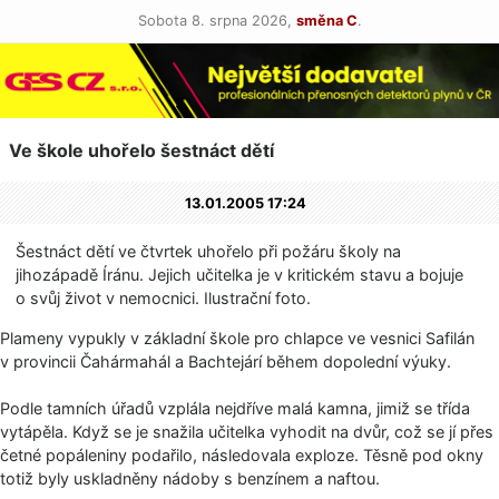
Sobota 8. srpna 2026,
směna C
.
Ve škole uhořelo šestnáct dětí
13.01.2005 17:24
Šestnáct dětí ve čtvrtek uhořelo při požáru školy na
jihozápadě Íránu. Jejich učitelka je v kritickém stavu a bojuje
o svůj život v nemocnici. Ilustrační foto.
Plameny vypukly v základní škole pro chlapce ve vesnici Safilán
v provincii Čahármahál a Bachtejárí během dopolední výuky.
Podle tamních úřadů vzplála nejdříve malá kamna, jimiž se třída
vytápěla. Když se je snažila učitelka vyhodit na dvůr, což se jí přes
četné popáleniny podařilo, následovala exploze. Těsně pod okny
totiž byly uskladněny nádoby s benzínem a naftou.