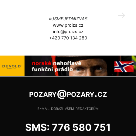
#JSMEJEDNIZVAS
www.proizs.cz
info@proizs.cz
+420 770 134 280
pozary@pozary.cz
e-mail dorazí všem redaktorům
SMS: 776 580 751