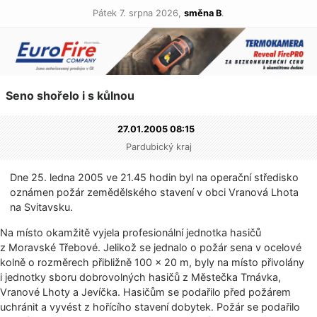
Pátek 7. srpna 2026,
směna B
.
Seno shořelo i s kůlnou
27.01.2005 08:15
Pardubický kraj
Dne 25. ledna 2005 ve 21.45 hodin byl na operační středisko
oznámen požár zemědělského stavení v obci Vranová Lhota
na Svitavsku.
Na místo okamžitě vyjela profesionální jednotka hasičů
z Moravské Třebové. Jelikož se jednalo o požár sena v ocelové
kolně o rozměrech přibližně 100 × 20 m, byly na místo přivolány
i jednotky sboru dobrovolných hasičů z Městečka Trnávka,
Vranové Lhoty a Jevíčka. Hasičům se podařilo před požárem
uchránit a vyvést z hořícího stavení dobytek. Požár se podařilo