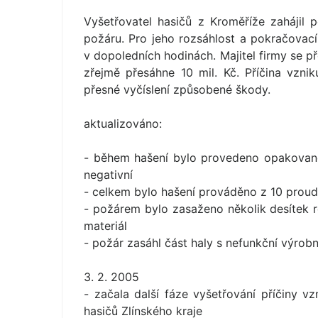
Vyšetřovatel hasičů z Kroměříže zahájil p
požáru. Pro jeho rozsáhlost a pokračovac
v dopoledních hodinách. Majitel firmy se 
zřejmě přesáhne 10 mil. Kč. Příčina vznik
přesné vyčíslení způsobené škody.
aktualizováno:
- během hašení bylo provedeno opakované 
negativní
- celkem bylo hašení prováděno z 10 prou
- požárem bylo zasaženo několik desítek ro
materiál
- požár zasáhl část haly s nefunkční výrobn
3. 2. 2005
- začala další fáze vyšetřování příčiny v
hasičů Zlínského kraje