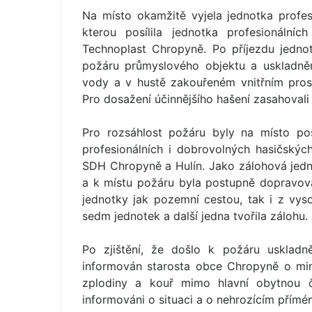
Na místo okamžitě vyjela jednotka profes
kterou posílila jednotka profesionální
Technoplast Chropyně. Po příjezdu jedno
požáru průmyslového objektu a uskladněn
vody a v hustě zakouřeném vnitřním prost
Pro dosažení účinnějšího hašení zasahovali 
Pro rozsáhlost požáru byly na místo post
profesionálních i dobrovolných hasičskýc
SDH Chropyně a Hulín. Jako zálohová jedn
a k místu požáru byla postupně dopravová
jednotky jak pozemní cestou, tak i z vy
sedm jednotek a další jedna tvořila zálohu.
Po zjištění, že došlo k požáru uskladn
informován starosta obce Chropyně o mim
zplodiny a kouř mimo hlavní obytnou č
informováni o situaci a o nehrozícím přím