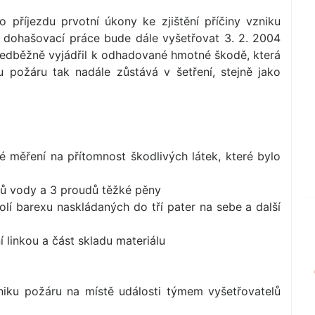
o příjezdu prvotní úkony ke zjištění příčiny vzniku
í dohašovací práce bude dále vyšetřovat 3. 2. 2004
předběžně vyjádřil k odhadované hmotné škodě, která
u požáru tak nadále zůstává v šetření, stejně jako
měření na přítomnost škodlivých látek, které bylo
dů vody a 3 proudů těžké pěny
lí barexu naskládaných do tří pater na sebe a další
í linkou a část skladu materiálu
zniku požáru na místě události týmem vyšetřovatelů