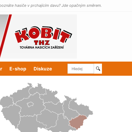
poznáte hasiče v prchajícím davu? Jde opačným směrem.
r
E-shop
Diskuze
🔍