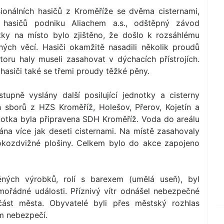
ionálních hasičů z Kroměříže se dvěma cisternami,
ch hasičů podniku Aliachem a.s., odštěpný závod
tky na místo bylo zjištěno, že došlo k rozsáhlému
ých věcí. Hasiči okamžitě nasadili několik proudů
oru haly museli zasahovat v dýchacích přístrojích.
hasiči také se třemi proudy těžké pěny.
upně vyslány další posilující jednotky a cisterny
h sborů z HZS Kroměříž, Holešov, Přerov, Kojetín a
otka byla připravena SDH Kroměříž. Voda do areálu
na více jak deseti cisternami. Na místě zasahovaly
sokozdvižné plošiny. Celkem bylo do akce zapojeno
ěných výrobků, rolí s barexem (umělá useň), byl
ořádné události. Příznivý vítr odnášel nebezpečné
ást města. Obyvatelé byli přes městský rozhlas
ém nebezpečí.