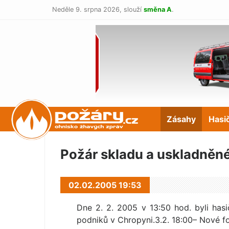
Neděle 9. srpna 2026,
slouží
směna A
.
POŽÁRY.cz
Zásahy
Hasi
Požár skladu a uskladněn
02.02.2005 19:53
Dne 2. 2. 2005 v 13:50 hod. byli has
podniků v Chropyni.3.2. 18:00– Nové f