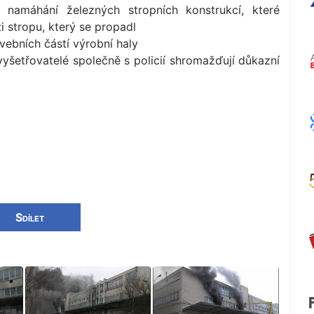
namáhání železných stropních konstrukcí, které
i stropu, který se propadl
vebních částí výrobní haly
 vyšetřovatelé společně s policií shromažďují důkazní
Sdílet