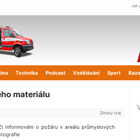
Jak 
čina
Technika
Podcast
Vzdělávání
Sport
Baza
ého materiálu
Zlínský kraj
iči informováni o požáru v areálu průmyslových
otografie