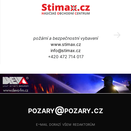
požární a bezpečnostní vybavení
www.stimax.cz
info@stimax.cz
+420 472 714 017
pozary@pozary.cz
e-mail dorazí všem redaktorům