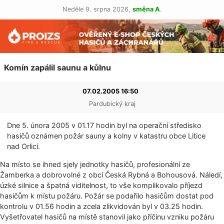
Neděle 9. srpna 2026,
směna A
.
Komín zapálil saunu a kůlnu
07.02.2005 16:50
Pardubický kraj
Dne 5. února 2005 v 01.17 hodin byl na operační středisko
hasičů oznámen požár sauny a kolny v katastru obce Litice
nad Orlicí.
Na místo se ihned sjely jednotky hasičů, profesionální ze
Žamberka a dobrovolné z obcí Česká Rybná a Bohousová. Náledí,
úzké silnice a špatná viditelnost, to vše komplikovalo příjezd
hasičům k místu požáru. Požár se podařilo hasičům dostat pod
kontrolu v 01.56 hodin a zcela zlikvidován byl v 03.25 hodin.
Vyšetřovatel hasičů na místě stanovil jako příčinu vzniku požáru