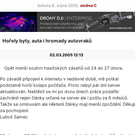
Sobota 8. srpna 2026,
směna C
.
Hořely byty, auta i hromady autovraků
02.03.2005 12:13
Opět menší souhrn hasičských zásahů od 24 do 27 února.
Po závadě připojení k internetu v nedávné době, mě potkal
podstatně horší kolaps počítače. Proto nebyl pár dní server
aktualizován. Naštěstí se mi po dvou dnech práce podařilo
zachránit nejen články určené na server ale i poštu za 6 měsíců.
Takže se omlouvám ale některé články mají menší zpoždění. Děkuji
za pochopení.
Luboš Samec