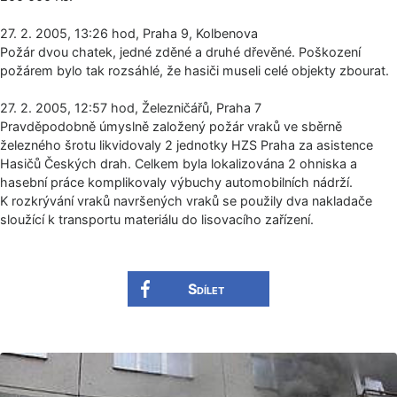
27. 2. 2005, 13:26 hod, Praha 9, Kolbenova
Požár dvou chatek, jedné zděné a druhé dřevěné. Poškození
požárem bylo tak rozsáhlé, že hasiči museli celé objekty zbourat.
27. 2. 2005, 12:57 hod, Železničářů, Praha 7
Pravděpodobně úmyslně založený požár vraků ve sběrně
železného šrotu likvidovaly 2 jednotky HZS Praha za asistence
Hasičů Českých drah. Celkem byla lokalizována 2 ohniska a
hasební práce komplikovaly výbuchy automobilních nádrží.
K rozkrývání vraků navršených vraků se použily dva nakladače
sloužící k transportu materiálu do lisovacího zařízení.
Sdílet