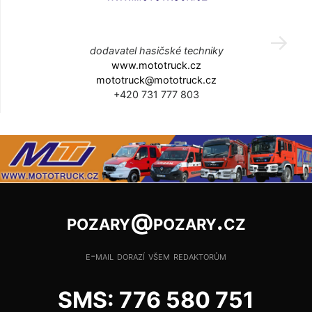
dodavatel hasičské techniky
www.mototruck.cz
mototruck@mototruck.cz
+420 731 777 803
pozary@pozary.cz
e-mail dorazí všem redaktorům
SMS: 776 580 751