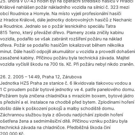
25. února v 07:43 hodin byl na operační středisko hasičů v Hradci
Králové nahlášen požár nákladního vozidla na silnici č. 323 mezi
obcí Roudnice a Homyle. Na místo vyjeli profesionální hasiči
z Hradce Králové, dále jednotky dobrovolných hasičů z Nechanic
a Roudnice. Jednalo se o požár lesnického speciálu Tatra
815 Terno, který převážel dřevo. Plameny zcela zničily kabinu
vozidla, podařilo se však zabránit rozšíření požáru na náklad
dřeva. Požár se podařilo hasičům lokalizovat během několika
minut. Dále hasiči odpojili akumulátor u vozidla a provedli dohašení
zasažené kabiny. Příčinou požáru byla technická závada. Majitel
vozidla vyčíslil škodu na 700 tis. Kč. Při požáru nebyl nikdo zraněn.
26. 2. 2005 – 14:49, Praha 12, Zárubova
Jednotka HZS Praha ze stanice č. 6 likvidovala tlakovou vodou a
1 C proudem požár bytové jednotky ve 4. patře panelového domu.
Požárem byla zničena chladnička s mrazícím boxem, bytové jádro
s předsíní a el. instalace na chodbě před bytem. Zplodinami hoření
došlo dále k poškození pokojů a malby schodiště domu.
Záchrannou službou byla z důvodu nadýchání zplodin hoření
ošetřena žena a sedmiměsíční dítě. Příčinou vzniku požáru byla
technická závada na chladničce. Předběžná škoda činí
200 000 Kč.