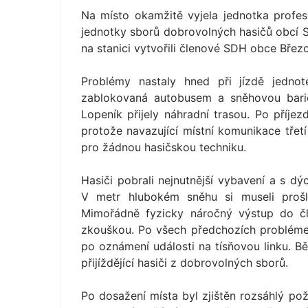
Na místo okamžitě vyjela jednotka profesi
jednotky sborů dobrovolných hasičů obcí S
na stanici vytvořili členové SDH obce Břez
Problémy nastaly hned při jízdě jedno
zablokovaná autobusem a sněhovou barié
Lopeník přijely náhradní trasou. Po příj
protože navazující místní komunikace třet
pro žádnou hasičskou techniku.
Hasiči pobrali nejnutnější vybavení a s dý
V metr hlubokém sněhu si museli proš
Mimořádně fyzicky náročný výstup do čl
zkouškou. Po všech předchozích problémec
po oznámení události na tísňovou linku. B
přijíždějící hasiči z dobrovolných sborů.
Po dosažení místa byl zjištěn rozsáhlý pož