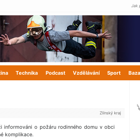
Jak 
čina
Technika
Podcast
Vzdělávání
Sport
Baza
Zlínský kraj
iči informováni o požáru rodinného domu v obci
né komplikace.