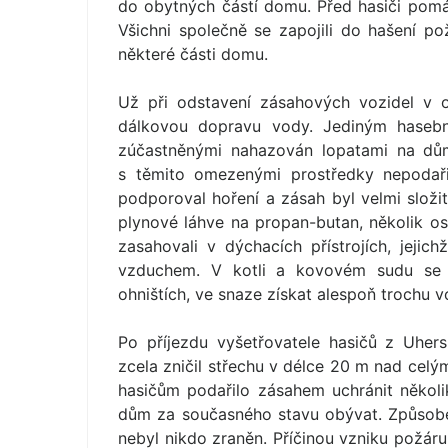
do obytných částí domu. Před hasiči pomáh
Všichni společně se zapojili do hašení po
některé části domu.
Už při odstavení zásahových vozidel v 
dálkovou dopravu vody. Jediným hasební
zúčastněnými nahazován lopatami na dům
s těmito omezenými prostředky nepodařilo
podporoval hoření a zásah byl velmi slož
plynové láhve na propan-butan, několik os
zasahovali v dýchacích přístrojích, jeji
vzduchem. V kotli a kovovém sudu se ha
ohništích, ve snaze získat alespoň trochu v
Po příjezdu vyšetřovatele hasičů z Uher
zcela zničil střechu v délce 20 m nad cel
hasičům podařilo zásahem uchránit několi
dům za současného stavu obývat. Způsobe
nebyl nikdo zraněn. Příčinou vzniku požáru