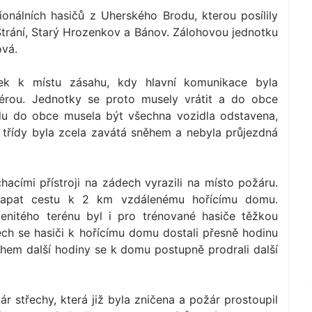
onálních hasičů z Uherského Brodu, kterou posílily
trání, Starý Hrozenkov a Bánov. Zálohovou jednotku
ová.
tek k místu zásahu, kdy hlavní komunikace byla
rou. Jednotky se proto musely vrátit a do obce
ezdu do obce musela být všechna vozidla odstavena,
í třídy byla zcela zavátá sněhem a nebyla průjezdná
chacími přístroji na zádech vyrazili na místo požáru.
lapat cestu k 2 km vzdálenému hořícímu domu.
enitého terénu byl i pro trénované hasiče těžkou
h se hasiči k hořícímu domu dostali přesně hodinu
ěhem další hodiny se k domu postupně prodrali další
ár střechy, která již byla zničena a požár prostoupil