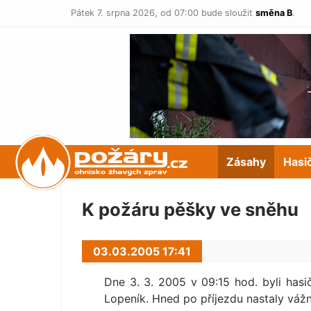
Pátek 7. srpna 2026,
od 07:00 bude sloužit
směna B
.
POŽÁRY.cz
Zásahy
Hasi
K požáru pěšky ve sněhu
03.03.2005 17:41
Dne 3. 3. 2005 v 09:15 hod. byli has
Lopeník. Hned po příjezdu nastaly váž