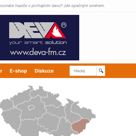
poznáte hasiče v prchajícím davu? Jde opačným směrem.
r
E-shop
Diskuze
🔍