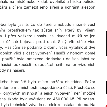
alo na místě několik dobrovolníků a hlídka policie.
žáru s cílem zamezit jeho šíření a uchránit alespoň
obci bylo jasné, že do terénu nebude možné vést
m prostředkem tak zůstal sníh, který byl všemi
. I přes veškerou snahu asi dvaceti mužů se jen
 účinně bojovat proti ohni. Silný vítr stále více
itý. Hasičům se podařilo z domu včas vytáhnout dvě
obních věcí a část vybavení. Hasiči v hořícím domě
chž použití bylo omezeno dodávkou dalších lahví se
siči pokoušeli rozpouštět sníh na provizorních
ody na hašení.
ského Hradiště bylo místo požáru ohledáno. Požár
ým domem a místnosti hospodářské části. Přestože se
k obytných místností a jejich vybavení, není možné
ná škoda byla vyčíslena na 450.000 Kč. Při požáru
 byla technická závada na elektroinstalaci domu. Na