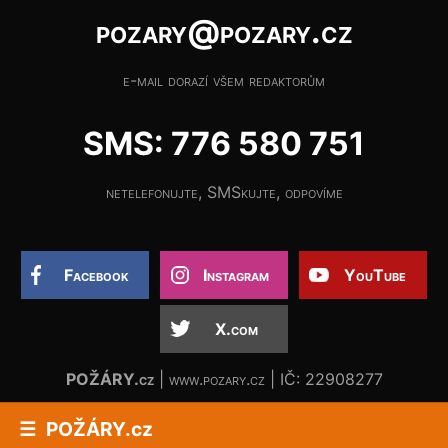
pozary@pozary.cz
e-mail dorazí všem redaktorům
SMS: 776 580 751
netelefonujte, SMSkujte, odpovíme
Facebook
Instagram
YouTube
X.com
POŽÁRY.cz
| www.pozary.cz | IČ: 22908277
POŽÁRY.cz