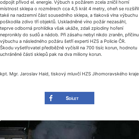
odpojit přívod el. energie. Výbuch s požárem zcela zničil horní
místnost sklepa o rozměrech cca 4,5 krát 4 metry, oheň se rozšířil
také na nadzemní část sousedního sklepa, a tlaková vlna výbuchu
poškodila zdivo tří objektů. Uskladněné víno požár nezasáhl,
teprve odborná prohlídka však ukáže, zdali zplodiny hoření
nepronikly do sudů a nádob. Při zásahu nebyl nikdo zraněn, příčinu
výbuchu a následného požáru šetří experti HZS a Policie ČR.
Škodu vyšetřovatel předběžně vyčíslil na 700 tisíc korun, hodnotu
uchráněné části sklepů pak na dva miliony korun.
kpt. Mgr. Jaroslav Haid, tiskový mluvčí HZS Jihomoravského kra­je
Sdílet