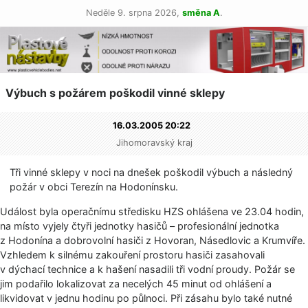
Neděle 9. srpna 2026,
směna A
.
Výbuch s požárem poškodil vinné sklepy
16.03.2005 20:22
Jihomoravský kraj
Tři vinné sklepy v noci na dnešek poškodil výbuch a následný
požár v obci Terezín na Hodonínsku.
Událost byla operačnímu středisku HZS ohlášena ve 23.04 hodin,
na místo vyjely čtyři jednotky hasičů – profesionální jednotka
z Hodonína a dobrovolní hasiči z Hovoran, Násedlovic a Krumvíře.
Vzhledem k silnému zakouření prostoru hasiči zasahovali
v dýchací technice a k hašení nasadili tři vodní proudy. Požár se
jim podařilo lokalizovat za necelých 45 minut od ohlášení a
likvidovat v jednu hodinu po půlnoci. Při zásahu bylo také nutné