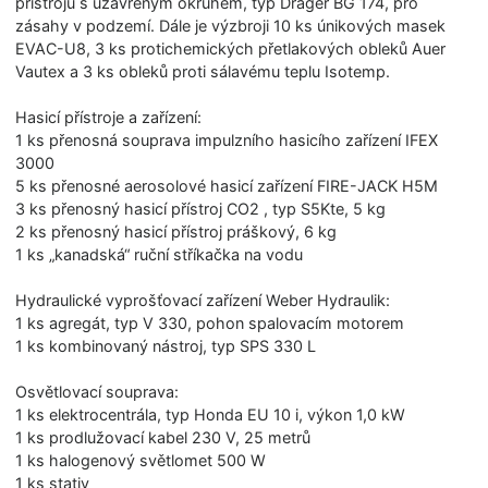
přístrojů s uzavřeným okruhem, typ Dräger BG 174, pro
zásahy v podzemí. Dále je výzbroji 10 ks únikových masek
EVAC-U8, 3 ks protichemických přetlakových obleků Auer
Vautex a 3 ks obleků proti sálavému teplu Isotemp.
Hasicí přístroje a zařízení:
1 ks přenosná souprava impulzního hasicího zařízení IFEX
3000
5 ks přenosné aerosolové hasicí zařízení FIRE-JACK H5M
3 ks přenosný hasicí přístroj CO2 , typ S5Kte, 5 kg
2 ks přenosný hasicí přístroj práškový, 6 kg
1 ks „kanadská“ ruční stříkačka na vodu
Hydraulické vyprošťovací zařízení Weber Hydraulik:
1 ks agregát, typ V 330, pohon spalovacím motorem
1 ks kombinovaný nástroj, typ SPS 330 L
Osvětlovací souprava:
1 ks elektrocentrála, typ Honda EU 10 i, výkon 1,0 kW
1 ks prodlužovací kabel 230 V, 25 metrů
1 ks halogenový světlomet 500 W
1 ks stativ