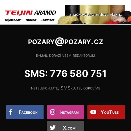
pozary@pozary.cz
e-mail dorazí všem redaktorům
SMS: 776 580 751
netelefonujte, SMSkujte, odpovíme
Facebook
Instagram
YouTube
X.com