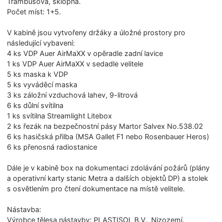
Trambusová, sklopná.
Počet míst: 1+5.
V kabině jsou vytvořeny držáky a úložné prostory pro
následující vybavení:
4 ks VDP Auer AirMaXX v opěradle zadní lavice
1 ks VDP Auer AirMaXX v sedadle velitele
5 ks maska k VDP
5 ks vyváděcí maska
3 ks záložní vzduchová lahev, 9-litrová
6 ks důlní svítilna
1 ks svítilna Streamlight Litebox
2 ks řezák na bezpečnostní pásy Martor Salvex No.538.02
6 ks hasičská přilba (MSA Gallet F1 nebo Rosenbauer Heros)
6 ks přenosná radiostanice
Dále je v kabině box na dokumentaci zdolávání požárů (plány
a operativní karty stanic Metra a dalších objektů DP) a stolek
s osvětlením pro čtení dokumentace na místě velitele.
Nástavba:
Výrobce tělesa nástavby: PLASTISOL B.V., Nizozemí.