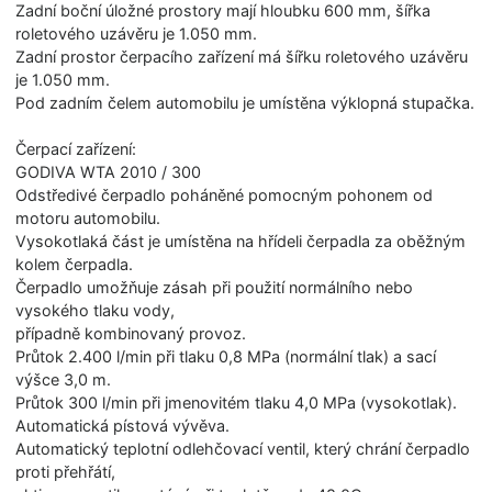
Zadní boční úložné prostory mají hloubku 600 mm, šířka
roletového uzávěru je 1.050 mm.
Zadní prostor čerpacího zařízení má šířku roletového uzávěru
je 1.050 mm.
Pod zadním čelem automobilu je umístěna výklopná stupačka.
Čerpací zařízení:
GODIVA WTA 2010 / 300
Odstředivé čerpadlo poháněné pomocným pohonem od
motoru automobilu.
Vysokotlaká část je umístěna na hřídeli čerpadla za oběžným
kolem čerpadla.
Čerpadlo umožňuje zásah při použití normálního nebo
vysokého tlaku vody,
případně kombinovaný provoz.
Průtok 2.400 l/min při tlaku 0,8 MPa (normální tlak) a sací
výšce 3,0 m.
Průtok 300 l/min při jmenovitém tlaku 4,0 MPa (vysokotlak).
Automatická pístová vývěva.
Automatický teplotní odlehčovací ventil, který chrání čerpadlo
proti přehřátí,