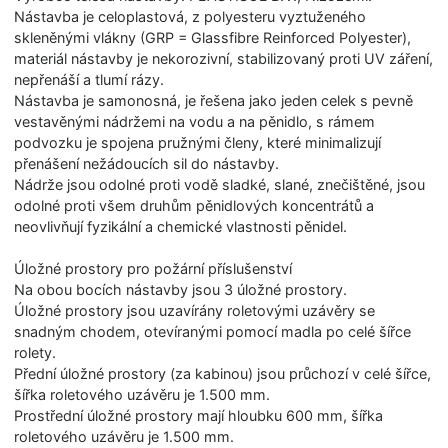
Nástavba je celoplastová, z polyesteru vyztuženého
skleněnými vlákny (GRP = Glassfibre Reinforced Polyester),
materiál nástavby je nekorozivní, stabilizovaný proti UV záření,
nepřenáší a tlumí rázy.
Nástavba je samonosná, je řešena jako jeden celek s pevně
vestavěnými nádržemi na vodu a na pěnidlo, s rámem
podvozku je spojena pružnými členy, které minimalizují
přenášení nežádoucích sil do nástavby.
Nádrže jsou odolné proti vodě sladké, slané, znečištěné, jsou
odolné proti všem druhům pěnidlových koncentrátů a
neovlivňují fyzikální a chemické vlastnosti pěnidel.
Úložné prostory pro požární příslušenství
Na obou bocích nástavby jsou 3 úložné prostory.
Úložné prostory jsou uzavírány roletovými uzávěry se
snadným chodem, otevíranými pomocí madla po celé šířce
rolety.
Přední úložné prostory (za kabinou) jsou průchozí v celé šířce,
šířka roletového uzávěru je 1.500 mm.
Prostřední úložné prostory mají hloubku 600 mm, šířka
roletového uzávěru je 1.500 mm.