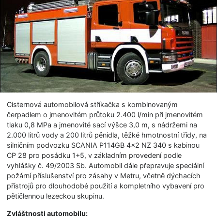
Cisternová automobilová stříkačka s kombinovaným
čerpadlem o jmenovitém průtoku 2.400 l/min při jmenovitém
tlaku 0,8 MPa a jmenovité sací výšce 3,0 m, s nádržemi na
2.000 litrů vody a 200 litrů pěnidla, těžké hmotnostní třídy, na
silničním podvozku SCANIA P114GB 4×2 NZ 340 s kabinou
CP 28 pro posádku 1+5, v základním provedení podle
vyhlášky č. 49/2003 Sb. Automobil dále přepravuje speciální
požární příslušenství pro zásahy v Metru, včetně dýchacích
přístrojů pro dlouhodobé použití a kompletního vybavení pro
pětičlennou lezeckou skupinu.
Zvláštnosti automobilu: