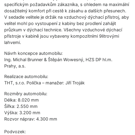
specifickým požadavkům zákazníka, s ohledem na maximální
dosažitelný komfort při cestě k zásahu a dalších přesunech.
V sedadle velitele je držák na vzduchový dýchací přístroj, aby
velitel mohl po vystoupení z kabiny bez prodlení zahájit
průzkum v dýchací technice. Všechny vzduchové dýchací
přístroje v kabině jsou vybaveny kompozitními 9litrovými
lahvemi.
Návrh koncepce automobilu:
Ing. Michal Brunner & Štěpán Wowesný, HZS DP hl.m.
Prahy, a.s.
Realizace automobilu:
THT, s.r.o. Polička – manažer: Jiří Troják
Rozměry automobilu:
Délka: 8.020 mm
Šířka: 2.550 mm
Výška: 3.200 mm
Rozvor náprav: 4.300 mm
Podvozek: