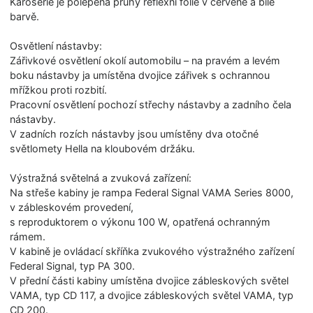
Karoserie je polepena pruhy reflexní folie v červené a bílé
barvě.
Osvětlení nástavby:
Zářivkové osvětlení okolí automobilu – na pravém a levém
boku nástavby ja umístěna dvojice zářivek s ochrannou
mřížkou proti rozbití.
Pracovní osvětlení pochozí střechy nástavby a zadního čela
nástavby.
V zadních rozích nástavby jsou umístěny dva otočné
světlomety Hella na kloubovém držáku.
Výstražná světelná a zvuková zařízení:
Na střeše kabiny je rampa Federal Signal VAMA Series 8000,
v zábleskovém provedení,
s reproduktorem o výkonu 100 W, opatřená ochranným
rámem.
V kabině je ovládací skříňka zvukového výstražného zařízení
Federal Signal, typ PA 300.
V přední části kabiny umístěna dvojice zábleskových světel
VAMA, typ CD 117, a dvojice zábleskových světel VAMA, typ
CD 200.