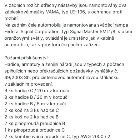
V zadních rozích střechy nástavby jsou namontovány dva
zábleskové majáky VAMA, typ LE-106, s ochranou proti
rozbití.
Na zadním čele automobilu je namontována sváděcí rampa
Federal Signal Corporation, typ Signal Master SML1/8, s osmi
oranžovými světly, ovládání je umístěno jak v kabině
automobilu, tak v prostoru čerpacího zařízení.
Požární příslušenství:
Hadice, armatury a ženijní nářadí jsou v typech a počtech
splňujících nebo překračujících požadavky vyhlášky č.
49/2003 Sb. pro cisternovou automobilovou stříkačku
v základním provedení.
6 ks hadice C / 20 m v kotouči
8 ks hadice B / 20 m v kotouči
2 ks hadice B / 5 m v kotouči
2 ks koš na 3 ks hadice C
2 ks koš na 2 ks hadice B
2 ks plnoproudá proudnice B
1 ks plnoproudá proudnice C
2 ks kombinovaná proudnice C, typ AWG 2000 / 2