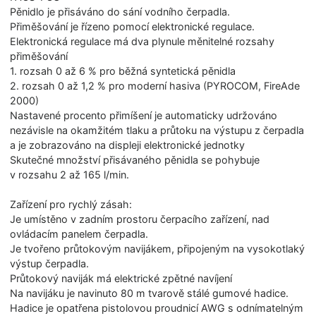
Pěnidlo je přisáváno do sání vodního čerpadla.
Přiměšování je řízeno pomocí elektronické regulace.
Elektronická regulace má dva plynule měnitelné rozsahy
přiměšování
1. rozsah 0 až 6 % pro běžná syntetická pěnidla
2. rozsah 0 až 1,2 % pro moderní hasiva (PYROCOM, FireAde
2000)
Nastavené procento přimíšení je automaticky udržováno
nezávisle na okamžitém tlaku a průtoku na výstupu z čerpadla
a je zobrazováno na displeji elektronické jednotky
Skutečné množství přisávaného pěnidla se pohybuje
v rozsahu 2 až 165 l/min.
Zařízení pro rychlý zásah:
Je umístěno v zadním prostoru čerpacího zařízení, nad
ovládacím panelem čerpadla.
Je tvořeno průtokovým navijákem, připojeným na vysokotlaký
výstup čerpadla.
Průtokový naviják má elektrické zpětné navíjení
Na navijáku je navinuto 80 m tvarově stálé gumové hadice.
Hadice je opatřena pistolovou proudnicí AWG s odnímatelným