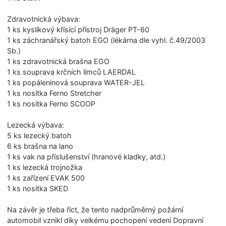
Zdravotnická výbava:
1 ks kyslíkový křísící přístroj Dräger PT-60
1 ks záchranářský batoh EGO (lékárna dle vyhl. č.49/2003
Sb.)
1 ks zdravotnická brašna EGO
1 ks souprava krčních límců LAERDAL
1 ks popáleninová souprava WATER-JEL
1 ks nosítka Ferno Stretcher
1 ks nosítka Ferno SCOOP
Lezecká výbava:
5 ks lezecký batoh
6 ks brašna na lano
1 ks vak na příslušenství (hranové kladky, atd.)
1 ks lezecká trojnožka
1 ks zařízení EVAK 500
1 ks nosítka SKED
Na závěr je třeba říct, že tento nadprůměrný požární
automobil vznikl díky velkému pochopení vedení Dopravní