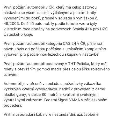
První požární automobil v ČR, který má celoplastovou
nástavbu se všemi sacími, výtlačnými a plnicími hrdly
vyvedenými do boků, přesně v souladu s vyhláškou č.
49/2003. Další tři automobily podle tohoto vzoru byly
v letošním roce dodány na podvozcích Scania 4×4 pro HZS
Ústeckého kraje.
První požární automobil kategorie CAS 24 v ČR, při jehož
návrhu bylo od počátku počítáno s umístěním kompletního
vybavení pro pětičlennou lezeckou skupinu v nástavbě.
První požární automobil postavený v THT Polička, který má
rolety s otevíráním pomocí madla přes celou šířku roletového
uzávěru.
Automobil je v přesně v souladu s požadavky zákazníka
vyzbrojen kvalitní vysokotlakou hadicí v provedení z černé
hladké gumy, v délce 80 metrů, a kvalitními světelnými
výstražnými zařízeními Federal Signal VAMA v zábleskovém
provedení.
Vnitřní uspořádání kabiny je nestandardní, uzpůsobené