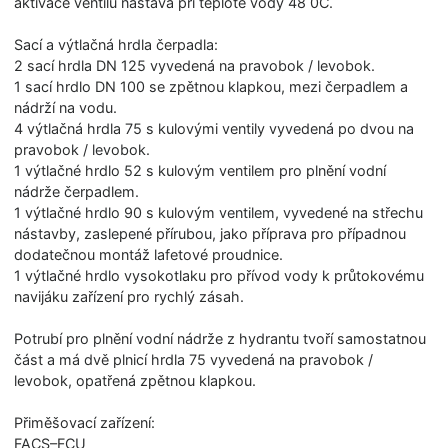
aktivace ventilu nastává při teplotě vody 48 0C.
Sací a výtlačná hrdla čerpadla:
2 sací hrdla DN 125 vyvedená na pravobok / levobok.
1 sací hrdlo DN 100 se zpětnou klapkou, mezi čerpadlem a
nádrží na vodu.
4 výtlačná hrdla 75 s kulovými ventily vyvedená po dvou na
pravobok / levobok.
1 výtlačné hrdlo 52 s kulovým ventilem pro plnění vodní
nádrže čerpadlem.
1 výtlačné hrdlo 90 s kulovým ventilem, vyvedené na střechu
nástavby, zaslepené přírubou, jako příprava pro případnou
dodatečnou montáž lafetové proudnice.
1 výtlačné hrdlo vysokotlaku pro přívod vody k průtokovému
navijáku zařízení pro rychlý zásah.
Potrubí pro plnění vodní nádrže z hydrantu tvoří samostatnou
část a má dvě plnicí hrdla 75 vyvedená na pravobok /
levobok, opatřená zpětnou klapkou.
Přiměšovací zařízení:
FACS–FCU