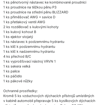
1 ks pěnotvorný nástavec ke kombinované proudnici
1 ks proudnice na těžkou pěnu P3
1 ks proudnice na střední pěnu BLIZZARD
1 ks přiměšovač AWG + savice D
1 ks přetlakový ventil AWG
2 ks rozdělovač s kulovými kohoty
1 ks kulový kohout B
1 ks ejektor stojatý
1 ks nástavec k podzemnímu hydrantu
1 ks klíč k podzemnímu hydrantu
1 ks klíč k nadzemnímu hydrantu
4 ks přechod B/C
1 ks vyprošťovací nástroj VRVN 1
1 ks sekera velká
1 ks palice
1 ks páčidlo
1 ks pákové nůžky
Ochranné prostředky:
Kromě 5 ks vzduchových dýchacích přístrojů umístěných
v kabině automobil přepravuje 5 ks kyslíkových dýchacích