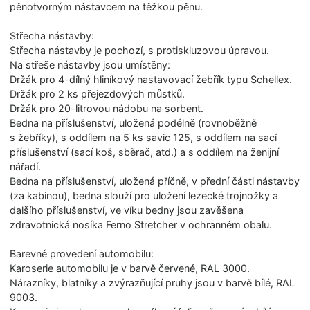
pěnotvorným nástavcem na těžkou pěnu.
Střecha nástavby:
Střecha nástavby je pochozí, s protiskluzovou úpravou.
Na střeše nástavby jsou umístěny:
Držák pro 4-dílný hliníkový nastavovací žebřík typu Schellex.
Držák pro 2 ks přejezdových můstků.
Držák pro 20-litrovou nádobu na sorbent.
Bedna na příslušenství, uložená podélně (rovnoběžně
s žebříky), s oddílem na 5 ks savic 125, s oddílem na sací
příslušenství (sací koš, sběrač, atd.) a s oddílem na ženijní
nářadí.
Bedna na příslušenství, uložená příčně, v přední části nástavby
(za kabinou), bedna slouží pro uložení lezecké trojnožky a
dalšího příslušenství, ve víku bedny jsou zavěšena
zdravotnická nosíka Ferno Stretcher v ochranném obalu.
Barevné provedení automobilu:
Karoserie automobilu je v barvě červené, RAL 3000.
Nárazníky, blatníky a zvýrazňující pruhy jsou v barvě bílé, RAL
9003.