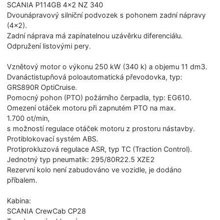
SCANIA P114GB 4×2 NZ 340
Dvounápravový silniční podvozek s pohonem zadní nápravy
(4×2).
Zadní náprava má zapínatelnou uzávěrku diferenciálu.
Odpružení listovými pery.
Vznětový motor o výkonu 250 kW (340 k) a objemu 11 dm3.
Dvanáctistupňová poloautomatická převodovka, typ:
GRS890R OptiCruise.
Pomocný pohon (PTO) požárního čerpadla, typ: EG610.
Omezení otáček motoru při zapnutém PTO na max.
1.700 ot/min,
s možností regulace otáček motoru z prostoru nástavby.
Protiblokovací systém ABS.
Protiprokluzová regulace ASR, typ TC (Traction Control).
Jednotný typ pneumatik: 295/80R22.5 XZE2
Rezervní kolo není zabudováno ve vozidle, je dodáno
příbalem.
Kabina:
SCANIA CrewCab CP28