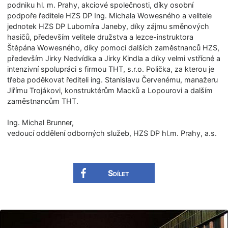
podniku hl. m. Prahy, akciové společnosti, díky osobní
podpoře ředitele HZS DP Ing. Michala Wowesného a velitele
jednotek HZS DP Lubomíra Janeby, díky zájmu směnových
hasičů, především velitele družstva a lezce-instruktora
Štěpána Wowesného, díky pomoci dalších zaměstnanců HZS,
především Jirky Nedvídka a Jirky Kindla a díky velmi vstřícné a
intenzivní spolupráci s firmou THT, s.r.o. Polička, za kterou je
třeba poděkovat řediteli ing. Stanislavu Červenému, manažeru
Jiřímu Trojákovi, konstruktérům Macků a Lopourovi a dalším
zaměstnancům THT.
Ing. Michal Brunner,
vedoucí oddělení odborných služeb, HZS DP hl.m. Prahy, a.s.
Sdílet