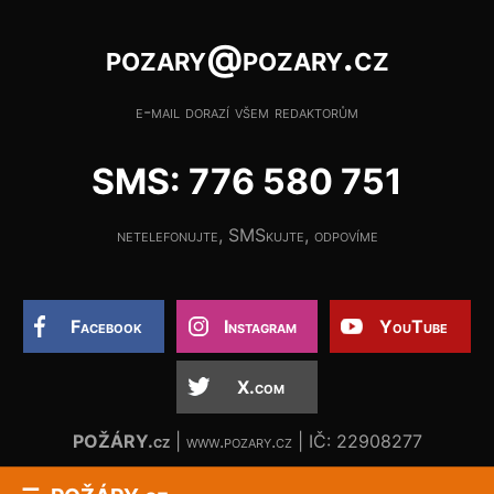
pozary@pozary.cz
e-mail dorazí všem redaktorům
SMS: 776 580 751
netelefonujte, SMSkujte, odpovíme
Facebook
Instagram
YouTube
X.com
POŽÁRY.cz
| www.pozary.cz | IČ: 22908277