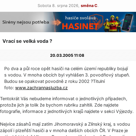
Sobota 8. srpna 2026,
směna C
.
Vrací se velká voda ?
20.03.2005 11:08
Po dva a půl roce opět hasiči na celém území republiky bojují
s vodou. V mnoha obcích byl vyhlášen 3. povodňový stupeň.
Budou se opakovat povodně z roku 2002 ?Titulní
foto:
www.zachrannasluzba.cz
Tentokrát Vás nebudeme informovat o jednotlivých případech,
protože jich je tolik že bychom rubriku zahltili. Zde najdete
fotografie, informace z jednotlivých krajů najdete v sekci Výjezdy.
Nejvíce zásahů mají zatím Jihomoravský a Zlínský kraj, s vodou
zápolí i plzeňští hasiči a v mnoha dalších obcích ČR. V Praze je