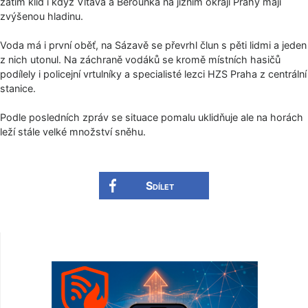
zatím klid i když Vltava a Berounka na jižním okraji Prahy mají
zvýšenou hladinu.
Voda má i první oběť, na Sázavě se převrhl člun s pěti lidmi a jeden
z nich utonul. Na záchraně vodáků se kromě místních hasičů
podílely i policejní vrtulníky a specialisté lezci HZS Praha z centrální
stanice.
Podle posledních zpráv se situace pomalu uklidňuje ale na horách
leží stále velké množství sněhu.
Sdílet