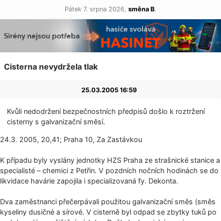
Pátek 7. srpna 2026,
směna B
.
Cisterna nevydržela tlak
25.03.2005 16:59
Kvůli nedodržení bezpečnostních předpisů došlo k roztržení
cisterny s galvanizační smě­sí.
24.3. 2005, 20,41; Praha 10, Za Zastávkou
K případu byly vyslány jednotky HZS Praha ze strašnické stanice a
specialisté – chemici z Petřin. V pozdních nočních hodinách se do
likvidace havárie zapojila i specializovaná fy. Dekonta.
Dva zaměstnanci přečerpávali použitou galvanizační směs (směs
kyseliny dusičné a sírové. V cisterně byl odpad se zbytky tuků po