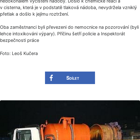
nedokonalém vyčištění nádoby. Došlo k chemické reaci a
v cisterna, která je v podstatě tlaková nádoba, nevydržela vzniklý
přetlak a došlo k jejímu roztržení.
Oba zaměstnanci byli převezeni do nemocnice na pozorování (byli
lehce intoxikováni výpary). Příčinu šetří policie a Inspektorát
bezpečnosti práce
Foto: Leoš Kučera
Sdílet