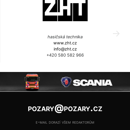
hasičská technika
www.zht.cz
info@zht.cz
+420 580 582 966
pozary@pozary.cz
e-mail dorazí všem redaktorům