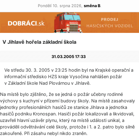
Pondělí 10. srpna 2026,
směna B
.
V Jihlavě hořela základní škola
31.03.2005 17:33
Ve středu 30. 3. 2005 v 23:25 hodin byl na Krajské operační a
informační středisko HZS kraje Vysočina nahlášen požár
v Základní škole Nad Plovárnou v Jihlavě.
Na místě bylo zjištěno, že se jedná o požár učebny rodinné
výchovy s kuchyní v přízemí budovy školy. Na místě zasahovaly
jednotky profesionálních hasičů ze stanice Jihlava a jednotka
hasičů podniku Kronospan. Hasiči požár lokalizovali a likvidovali,
uzavřeli hlavní uzávěr plynu, který na místě události unikal, a
prováděli odvětrávání celé školy, protože i 1. a 2. patro bylo silně
zakouřené. Při zásahu nebyl nikdo zraněn.