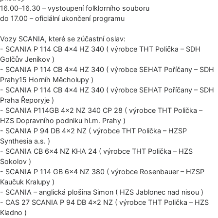
16.00–16.30 – vystoupení folklorního souboru
do 17.00 – oficiální ukončení programu
Vozy SCANIA, které se zúčastní oslav:
- SCANIA P 114 CB 4×4 HZ 340 ( výrobce THT Polička – SDH
Golčův Jeníkov )
- SCANIA P 114 CB 4×4 HZ 340 ( výrobce SEHAT Poříčany – SDH
Prahy15 Horníh Měcholupy )
- SCANIA P 114 CB 4×4 HZ 340 ( výrobce SEHAT Poříčany – SDH
Praha Řeporyje )
- SCANIA P114GB 4×2 NZ 340 CP 28 ( výrobce THT Polička –
HZS Dopravního podniku hl.m. Prahy )
- SCANIA P 94 DB 4×2 NZ ( výrobce THT Polička – HZSP
Synthesia a.s. )
- SCANIA CB 6×4 NZ KHA 24 ( výrobce THT Polička – HZS
Sokolov )
- SCANIA P 114 GB 6×4 NZ 380 ( výrobce Rosenbauer – HZSP
Kaučuk Kralupy )
- SCANIA – anglická plošina Simon ( HZS Jablonec nad nisou )
- CAS 27 SCANIA P 94 DB 4×2 NZ ( výrobce THT Polička – HZS
Kladno )