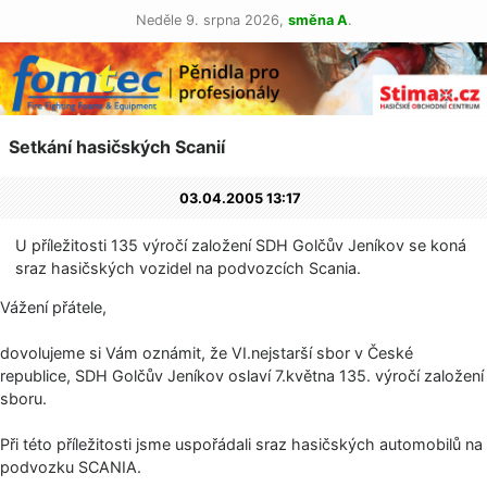
Neděle 9. srpna 2026,
směna A
.
Setkání hasičských Scanií
03.04.2005 13:17
U příležitosti 135 výročí založení SDH Golčův Jeníkov se koná
sraz hasičských vozidel na podvozcích Scania.
Vážení přátele,
dovolujeme si Vám oznámit, že VI.nejstarší sbor v České
republice, SDH Golčův Jeníkov oslaví 7.května 135. výročí založení
sboru.
Při této příležitosti jsme uspořádali sraz hasičských automobilů na
podvozku SCANIA.