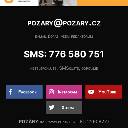
pozary@pozary.cz
e-mail dorazí všem redaktorům
SMS: 776 580 751
netelefonujte, SMSkujte, odpovíme
Facebook
Instagram
YouTube
X.com
POŽÁRY.cz
| www.pozary.cz | IČ: 22908277