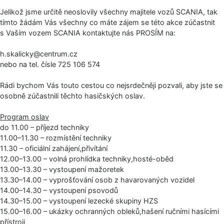
Jelikož jsme určitě neoslovily všechny majitele vozů SCANIA, tak
tímto žádám Vás všechny co máte zájem se této akce zúčastnit
s Vaším vozem SCANIA kontaktujte nás PROSÍM na:
h.skalicky@cen­trum.cz
nebo na tel. čísle 725 106 574
Rádi bychom Vás touto cestou co nejsrdečněji pozvali, aby jste se
osobně zúčastnili těchto hasičských oslav.
Program oslav
do 11.00 – příjezd techniky
11.00–11.30 – rozmístění techniky
11.30 – oficiální zahájení,přivítání
12.00–13.00 – volná prohlídka techniky,hosté-oběd
13.00–13.30 – vystoupení mažoretek
13.30–14.00 – vyprošťování osob z havarovaných vozidel
14.00–14.30 – vystoupení psovodů
14.30–15.00 – vystoupení lezecké skupiny HZS
15.00–16.00 – ukázky ochranných obleků,hašení ručními hasícími
přístroji