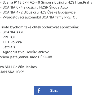
- Scania P113 6×4 AZ-46 Simon sloužící u HZS hl.m.Prahy
- SCANIA 6×4 sluožící u HZSP Škoda Auto
- SCANIA 4×2 Sloužící u HZS České Budějovice
- Vyprošťovací automobil SCANIA firmy PRETOL
Tímto bychom také chtěli poděkovat sponzorům:
- SCANIA s.r.o.
- PRETOL
- THT Polička
- Jetti a.s.
- Agrodružstvo Golčův jeníkov
Všem ještě jednou moc DĚKUJI!!
za SDH Golčův Jeníkov
JAN SKALICKÝ
Sdílet