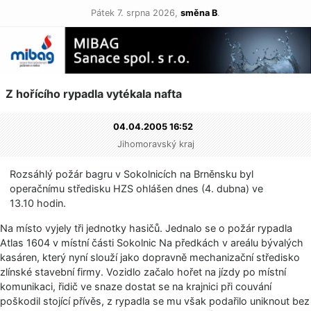
Pátek 7. srpna 2026,
směna B
.
Z hořícího rypadla vytékala nafta
04.04.2005 16:52
Jihomoravský kraj
Rozsáhlý požár bagru v Sokolnicích na Brněnsku byl
operačnímu středisku HZS ohlášen dnes (4. dubna) ve
13.10 hodin.
Na místo vyjely tři jednotky hasičů. Jednalo se o požár rypadla
Atlas 1604 v místní části Sokolnic Na předkách v areálu bývalých
kasáren, který nyní slouží jako dopravně mechanizační středisko
zlínské stavební firmy. Vozidlo začalo hořet na jízdy po místní
komunikaci, řidič ve snaze dostat se na krajnici při couvání
poškodil stojící přívěs, z rypadla se mu však podařilo uniknout bez