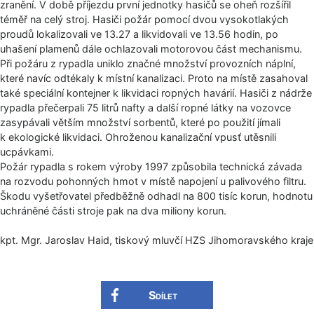
zranění. V době příjezdu první jednotky hasičů se oheň rozšířil
téměř na celý stroj. Hasiči požár pomocí dvou vysokotlakých
proudů lokalizovali ve 13.27 a likvidovali ve 13.56 hodin, po
uhašení plamenů dále ochlazovali motorovou část mechanismu.
Při požáru z rypadla uniklo značné množství provozních náplní,
které navíc odtékaly k místní kanalizaci. Proto na místě zasahoval
také speciální kontejner k likvidaci ropných havárií. Hasiči z nádrže
rypadla přečerpali 75 litrů nafty a další ropné látky na vozovce
zasypávali větším množství sorbentů, které po použití jímali
k ekologické likvidaci. Ohroženou kanalizační vpusť utěsnili
ucpávkami.
Požár rypadla s rokem výroby 1997 způsobila technická závada
na rozvodu pohonných hmot v místě napojení u palivového filtru.
Škodu vyšetřovatel předběžně odhadl na 800 tisíc korun, hodnotu
uchráněné části stroje pak na dva miliony korun.
kpt. Mgr. Jaroslav Haid, tiskový mluvčí HZS Jihomoravského kra­je
Sdílet