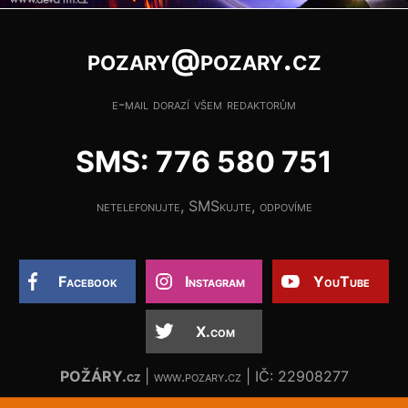
pozary@pozary.cz
e-mail dorazí všem redaktorům
SMS: 776 580 751
netelefonujte, SMSkujte, odpovíme
Facebook
Instagram
YouTube
X.com
POŽÁRY.cz
| www.pozary.cz | IČ: 22908277