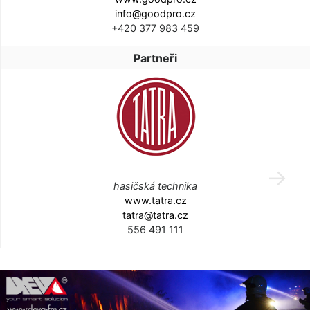
info@goodpro.cz
+420 377 983 459
Partneři
hasičská technika
www.tatra.cz
tatra@tatra.cz
556 491 111