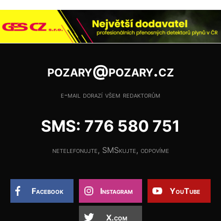
pozary@pozary.cz
e-mail dorazí všem redaktorům
SMS: 776 580 751
netelefonujte, SMSkujte, odpovíme
Facebook
Instagram
YouTube
X.com