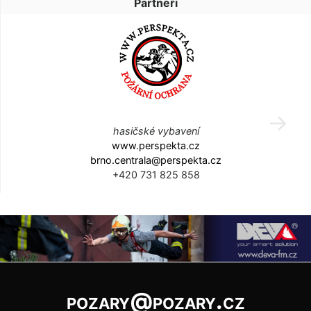
Partneři
hasičské vybavení
www.perspekta.cz
brno.centrala@perspekta.cz
+420 731 825 858
pozary@pozary.cz