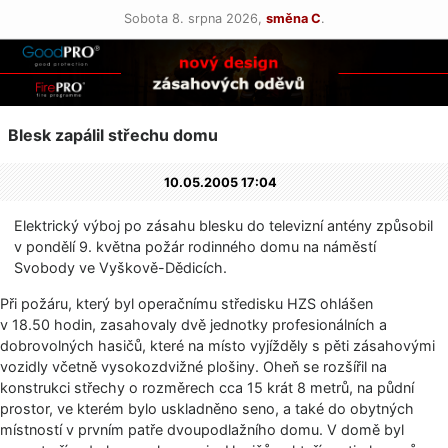
Sobota 8. srpna 2026,
směna C
.
Blesk zapálil střechu domu
10.05.2005 17:04
Elektrický výboj po zásahu blesku do televizní antény způsobil
v pondělí 9. května požár rodinného domu na náměstí
Svobody ve Vyškově-Dědicích.
Při požáru, který byl operačnímu středisku HZS ohlášen
v 18.50 hodin, zasahovaly dvě jednotky profesionálních a
dobrovolných hasičů, které na místo vyjížděly s pěti zásahovými
vozidly včetně vysokozdvižné plošiny. Oheň se rozšířil na
konstrukci střechy o rozměrech cca 15 krát 8 metrů, na půdní
prostor, ve kterém bylo uskladněno seno, a také do obytných
místností v prvním patře dvoupodlažního domu. V domě byl