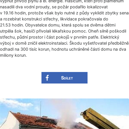
vypnut přívod plynu a el. energie. Hasičům, kteří proti plamenům
nasadili dva vodní proudy, se požár podařilo lokalizovat
v 19.16 hodin, protože však bylo nutné z půdy vyklidit zbytky sena
a rozebírat konstrukci střechy, likvidace pokračovala do
21.53 hodin. Obyvatelce domu, která spolu se dvěma dětmi
utrpěla šok, hasiči přivolali lékařskou pomoc. Oheň silně poškodil
střechu, půdní prostor i část pokojů v prvním patře. Elektrický
výboj v domě zničil elektroinstalaci. Škodu vyšetřovatel předběžně
odhadl na 300 tisíc korun, hodnotu uchráněné části domu na dva
miliony korun.
Sdílet