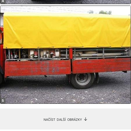
načíst další obrázky ↓