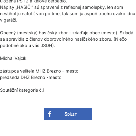
uložená PS 12 a kalové čerpadlo.
Nápisy „HASIČI“ sú spravené z reflexnej samolepky, len som
nestihol ju nafotiť von po tme, tak som ju aspoň trochu cvakol dnu
v garáži.
Obecný (mestský) hasičský zbor – zriaďuje obec (mesto). Skladá
sa spravidla z členov dobrovoľného hasičského zboru. (Niečo
podobné ako u vás JSDH).
Michal Vajcík
zástupca veliteľa MHZ Brezno – mesto
predseda DHZ Brezno -mesto
Soutěžní kategorie č.1
Sdílet