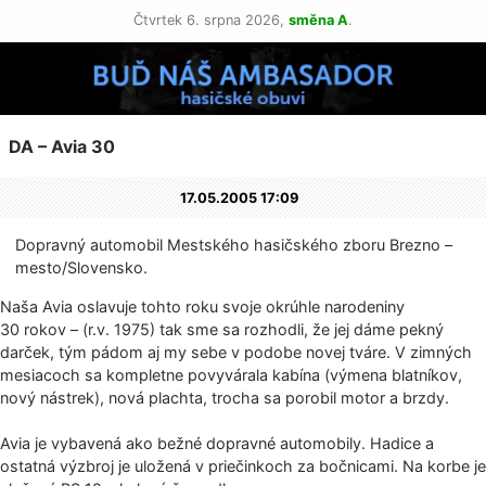
Čtvrtek 6. srpna 2026,
směna A
.
DA – Avia 30
17.05.2005 17:09
Dopravný automobil Mestského hasičského zboru Brezno –
mesto/Slovensko.
Naša Avia oslavuje tohto roku svoje okrúhle narodeniny
30 rokov – (r.v. 1975) tak sme sa rozhodli, že jej dáme pekný
darček, tým pádom aj my sebe v podobe novej tváre. V zimných
mesiacoch sa kompletne povyvárala kabína (výmena blatníkov,
nový nástrek), nová plachta, trocha sa porobil motor a brzdy.
Avia je vybavená ako bežné dopravné automobily. Hadice a
ostatná výzbroj je uložená v priečinkoch za bočnicami. Na korbe je