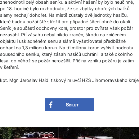
znehodnotil celý obsah seníku a aktivní hašení by bylo neúčinné,
po 18. hodině bylo rozhodnuto, že se zbytky ohořelých balíků
slámy nechají dohořet. Na místě zůstaly dvě jednotky hasičů,
které budou požářiště střežit pro případné šíření ohně do okolí.
Seník je součástí odchovny koní, prostor pro zvířata však požár
nezasáhl. Pří zásahu nebyl nikdo zraněn, škodu na zničeném
objektu i uskladněném senu a slámě vyšetřovatel předběžně
odhadl na 1,3 milionu korun. Na tři miliony korun vyčíslil hodnotu
sousedního seníku, který zásah hasičů uchránil, a také okolního
lesa, do něhož se požár nerozšířil. Příčina vzniku požáru je zatím
v šetření.
kpt. Mgr. Jaroslav Haid, tiskový mluvčí HZS Jihomoravského kra­je
Sdílet