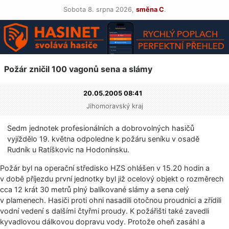
Sobota 8. srpna 2026,
směna C
.
Požár zničil 100 vagonů sena a slámy
20.05.2005 08:41
Jihomoravský kraj
Sedm jednotek profesionálních a dobrovolných hasičů
vyjíždělo 19. května odpoledne k požáru seníku v osadě
Rudník u Ratíškovic na Hodonínsku.
Požár byl na operační středisko HZS ohlášen v 15.20 hodin a
v době příjezdu první jednotky byl již ocelový objekt o rozměrech
cca 12 krát 30 metrů plný balíkované slámy a sena celý
v plamenech. Hasiči proti ohni nasadili otočnou proudnici a zřídili
vodní vedení s dalšími čtyřmi proudy. K požářišti také zavedli
kyvadlovou dálkovou dopravu vody. Protože oheň zasáhl a