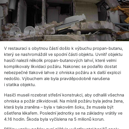
V restauraci s obytnou částí došlo k výbuchu propan-butanu,
který se nashromáždil ve spodní části objektu. Uvnitř objektu
hasiči nalezli několik propan-butanových lahví, které velmi
komplikovaly likvidaci požáru. Nakonec se podařilo dostat
nebezpečné tlakové lahve z ohniska požáru a k další explozi
nedošlo. Výbuchem ale byla pravděpodobně narušena
i statika objektu.
Hasiči museli rozebrat střešní konstrukci, aby odhalili všechna
ohniska a požár zlikvidovali. Na místě požáru byla jedna žena,
která byla zraněna – byla v takovém šoku, že musela být
ošetřena lékařem. Poslední jednotky se na základny vrátily ve
4.16 hodin. Škoda byla vyčíslena na 5 milionů korun.