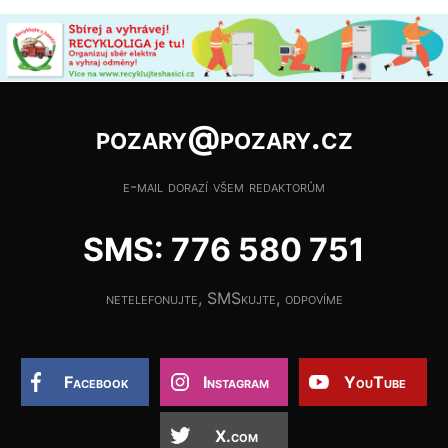
pozary@pozary.cz
e-mail dorazí všem redaktorům
SMS: 776 580 751
netelefonujte, SMSkujte, odpovíme
Facebook
Instagram
YouTube
X.com