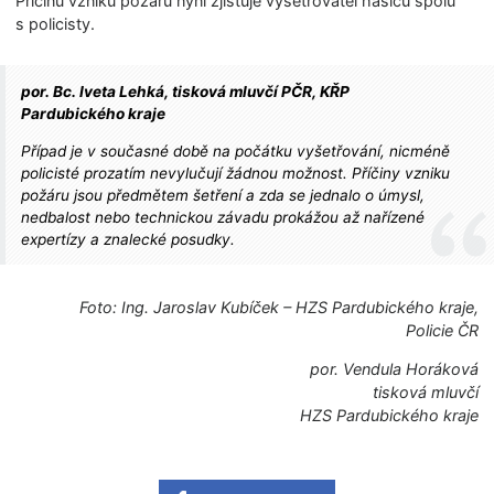
Příčinu vzniku požáru nyní zjišťuje vyšetřovatel hasičů spolu
s policisty.
por. Bc. Iveta Lehká, tisková mluvčí PČR, KŘP
Pardubického kraje
Případ je v současné době na počátku vyšetřování, nicméně
policisté prozatím nevylučují žádnou možnost. Příčiny vzniku
požáru jsou předmětem šetření a zda se jednalo o úmysl,
nedbalost nebo technickou závadu prokážou až nařízené
expertízy a znalecké posudky.
Foto: Ing. Jaroslav Kubíček – HZS Pardubického kraje,
Policie ČR
por. Vendula Horáková
tisková mluvčí
HZS Pardubického kraje