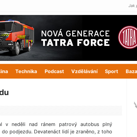
Jak 
čina
Technika
Podcast
Vzdělávání
Sport
Baza
zdu
l v neděli nad ránem patrový autobus plný
l do podjezdu. Devatenáct lidí je zraněno, z toho