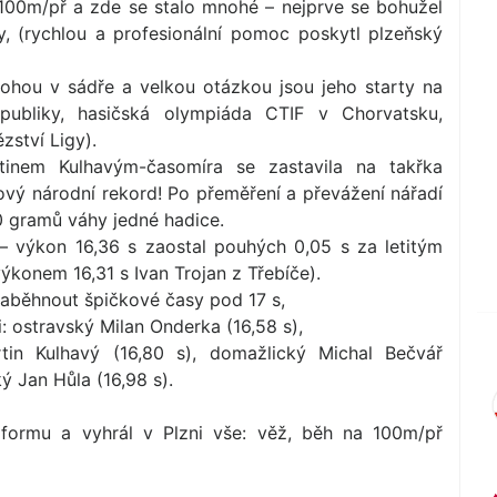
00m/př a zde se stalo mnohé – nejprve se bohužel
y, (rychlou a profesionální pomoc poskytl plzeňský
nohou v sádře a velkou otázkou jsou jeho starty na
republiky, hasičská olympiáda CTIF v Chorvatsku,
zství Ligy).
inem Kulhavým-časomíra se zastavila na takřka
nový národní rekord! Po přeměření a převážení nářadí
0 gramů váhy jedné hadice.
 – výkon 16,36 s zaostal pouhých 0,05 s za letitým
ýkonem 16,31 s Ivan Trojan z Třebíče).
aběhnout špičkové časy pod 17 s,
: ostravský Milan Onderka (16,58 s),
tin Kulhavý (16,80 s), domažlický Michal Bečvář
ý Jan Hůla (16,98 s).
 formu a vyhrál v Plzni vše: věž, běh na 100m/př