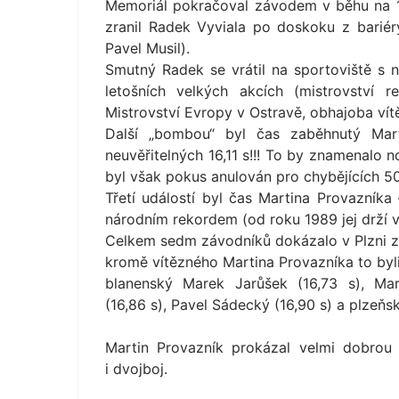
Memoriál pokračoval závodem v běhu na 1
zranil Radek Vyviala po doskoku z bariér
Pavel Musil).
Smutný Radek se vrátil na sportoviště s 
letošních velkých akcích (mistrovství 
Mistrovství Evropy v Ostravě, obhajoba vítě
Další „bombou“ byl čas zaběhnutý Mart
neuvěřitelných 16,11 s!!! To by znamenalo 
byl však pokus anulován pro chybějících 5
Třetí událostí byl čas Martina Provazníka
národním rekordem (od roku 1989 jej drží v
Celkem sedm závodníků dokázalo v Plzni z
kromě vítězného Martina Provazníka to byli
blanenský Marek Jarůšek (16,73 s), Mar
(16,86 s), Pavel Sádecký (16,90 s) a plzeňsk
Martin Provazník prokázal velmi dobrou
i dvojboj.