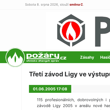
Sobota 8. srpna 2026,
slouží
směna C
.
POŽÁRY.cz
Zásahy
Hasi
Třetí závod Ligy ve výstup
01.06.2005 17:08
115 profesionál­ních, dobrovolných 
závodě Ligy 2005 v areálu nové has