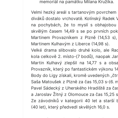
memoriál na památku Milana Kružíka.
Velmi hezký areál s tartanovým povrchem s
diváků dostalo vrchovatě. Kolínský Radek 
na pochybách, že to myslí s obhajobou 
skvělým časem 14,49 s se po prvních pokus
Martinem Provazníkem z Plzně (14,53 s)
Martinem Kulhavým z Liberce (14,98 s).
Velké drama slibovalo druhé kolo, ale Ra
kola celkově 2. místo-(7 bodů), naopak Jan
Martin Kulhavý zlepšil na 14,77 s a ob
Provazník, který po fantastickém výkonu 14
Body do Ligy získali, kromě uvedených „čtrn
Saša Matoušek z Plzně za čas 15,03 s-(6. m
Pavel Sádecký z Uherského Hradiště za čas 
a Jaroslav Žitný z Olomouce za čas 15,25 s
Ze závodníků v kategorii 40 let a starší 
(40 let), který předvedl skvělých 16,0 s.