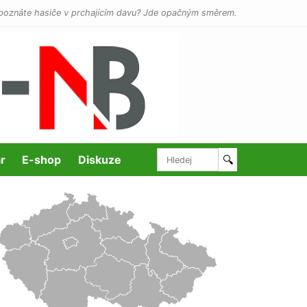
poznáte hasiče v prchajícím davu? Jde opačným směrem.
r
E-shop
Diskuze
🔍