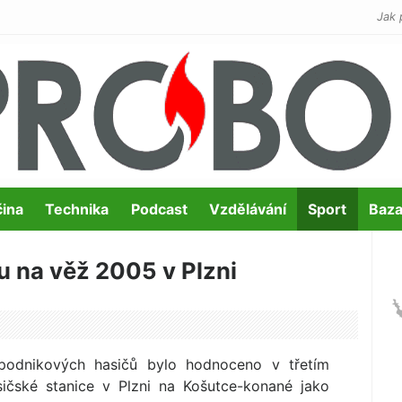
Jak 
čina
Technika
Podcast
Vzdělávání
Sport
Baza
u na věž 2005 v Plzni
i podnikových hasičů bylo hodnoceno v třetím
ičské stanice v Plzni na Košutce-konané jako