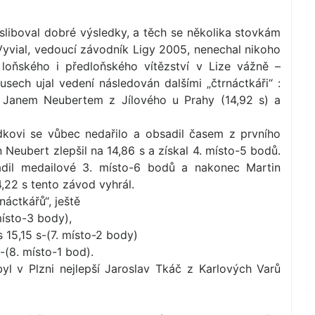
liboval dobré výsledky, a těch se několika stovkám
Vyvial, vedoucí závodník Ligy 2005, nenechal nikoho
loňského i předloňského vítězství v Lize vážně –
ech ujal vedení následován dalšími „čtrnáctkáři“ :
, Janem Neubertem z Jílového u Prahy (14,92 s) a
dkovi se vůbec nedařilo a obsadil časem z prvního
 Neubert zlepšil na 14,86 s a získal 4. místo-5 bodů.
sadil medailové 3. místo-6 bodů a nakonec Martin
,22 s tento závod vyhrál.
áctkářů“, ještě
ísto-3 body),
15,15 s-(7. místo-2 body)
-(8. místo-1 bod).
byl v Plzni nejlepší Jaroslav Tkáč z Karlových Varů