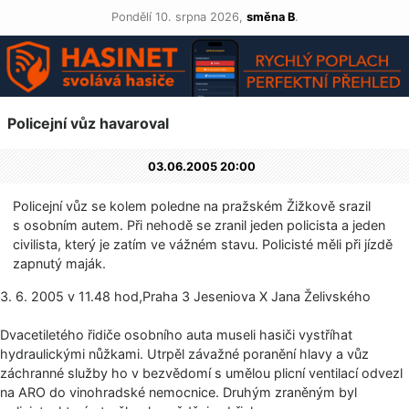
Pondělí 10. srpna 2026,
směna B
.
Policejní vůz havaroval
03.06.2005 20:00
Policejní vůz se kolem poledne na pražském Žižkově srazil
s osobním autem. Při nehodě se zranil jeden policista a jeden
civilista, který je zatím ve vážném stavu. Policisté měli při jízdě
zapnutý maják.
3. 6. 2005 v 11.48 hod,Praha 3 Jeseniova X Jana Želivského
Dvacetiletého řidiče osobního auta museli hasiči vystříhat
hydraulickými nůžkami. Utrpěl závažné poranění hlavy a vůz
záchranné služby ho v bezvědomí s umělou plicní ventilací odvezl
na ARO do vinohradské nemocnice. Druhým zraněným byl