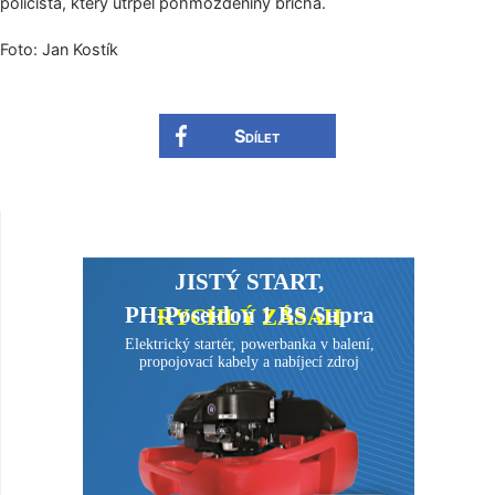
policista, který utrpěl pohmožděniny břicha.
Foto: Jan Kostík
Sdílet