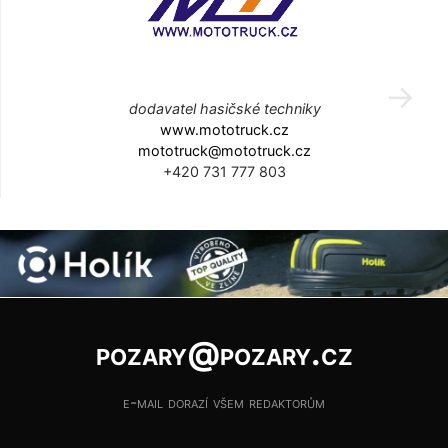
dodavatel hasičské techniky
www.mototruck.cz
mototruck@mototruck.cz
+420 731 777 803
pozary@pozary.cz
e-mail dorazí všem redaktorům