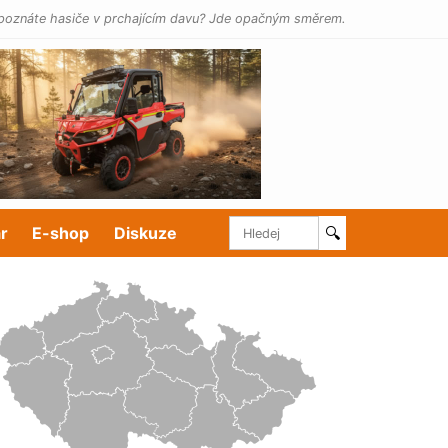
poznáte hasiče v prchajícím davu? Jde opačným směrem.
r
E-shop
Diskuze
🔍