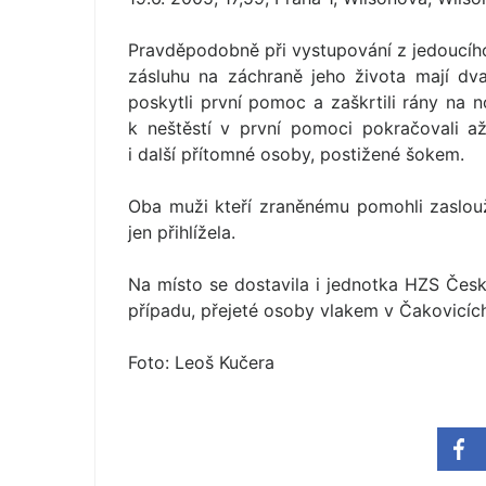
Pravděpodobně při vystupování z jedoucího
zásluhu na záchraně jeho života mají dv
poskytli první pomoc a zaškrtili rány na n
k neštěstí v první pomoci pokračovali a
i další přítomné osoby, postižené šokem.
Oba muži kteří zraněnému pomohli zaslouž
jen přihlížela.
Na místo se dostavila i jednotka HZS Česk
případu, přejeté osoby vlakem v Čakovicíc
Foto: Leoš Kučera