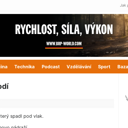
Jak 
čina
Technika
Podcast
Vzdělávání
Sport
Baza
odí
který spadl pod vlak.
onovo nádraží