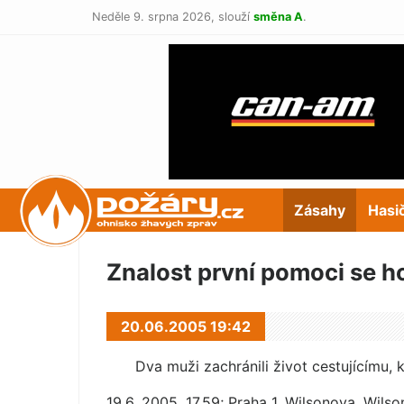
Neděle 9. srpna 2026,
slouží
směna A
.
POŽÁRY.cz
Zásahy
Hasi
Znalost první pomoci se h
20.06.2005 19:42
Dva muži zachránili život cestujícímu, 
19.6. 2005, 17,59; Praha 1, Wilsonova, Wils