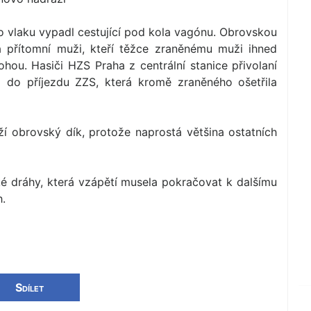
 vlaku vypadl cestující pod kola vagónu. Obrovskou
a přítomní muži, kteří těžce zraněnému muži ihned
ohou. Hasiči HZS Praha z centrální stanice přivolaní
ž do příjezdu ZZS, která kromě zraněného ošetřila
í obrovský dík, protože naprostá většina ostatních
é dráhy, která vzápětí musela pokračovat k dalšímu
h.
Sdílet