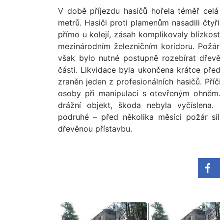
V době příjezdu hasičů hořela téměř ce
metrů. Hasiči proti plamenům nasadili čtyř
přímo u kolejí, zásah komplikovaly blízkos
mezinárodním železničním koridoru. Požár s
však bylo nutné postupně rozebírat dřevě
části. Likvidace byla ukončena krátce před
zraněn jeden z profesionálních hasičů. Pří
osoby při manipulaci s otevřeným ohněm.
drážní objekt, škoda nebyla vyčíslena.
podruhé – před několika měsíci požár sil
dřevěnou přístavbu.