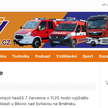
Jak 
čina
Technika
Podcast
Vzdělávání
Sport
Baza
e
lných hasičů 7. července v 11.25 hodin vyjíždělo
lasti u Bílovic nad Svitavou na Brněnsku.