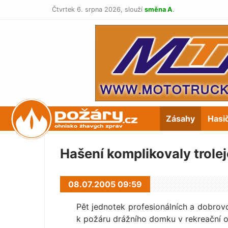
Čtvrtek 6. srpna 2026,
slouží
směna A
.
POŽÁRY.cz
Zásahy
Hasi
Hašení komplikovaly trolej
08.07.2005 09:59
Pět jednotek profesionálních a dobrovo
k požáru drážního domku v rekreační ob