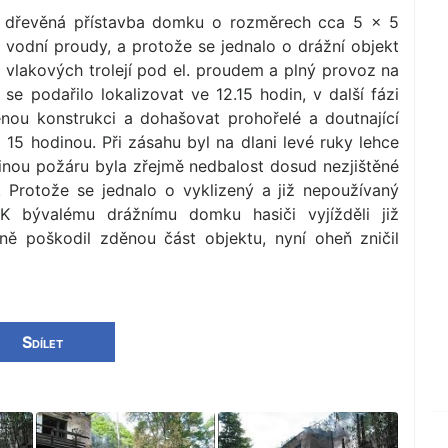
lá dřevěná přístavba domku o rozměrech cca 5 × 5
i vodní proudy, a protože se jednalo o drážní objekt
t vlakových trolejí pod el. proudem a plný provoz na
e podařilo lokalizovat ve 12.15 hodin, v další fázi
nou konstrukci a dohašovat prohořelé a doutnající
 15 hodinou. Při zásahu byl na dlani levé ruky lehce
činou požáru byla zřejmě nedbalost dosud nezjištěné
 Protože se jednalo o vyklizený a již nepoužívaný
 K bývalému drážnímu domku hasiči vyjížděli již
ně poškodil zděnou část objektu, nyní oheň zničil
Sdílet