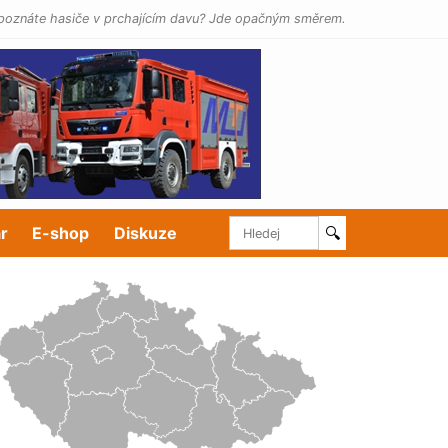
poznáte hasiče v prchajícím davu? Jde opačným směrem.
r
E-shop
Diskuze
🔍