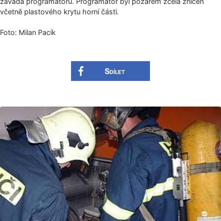
závada programátoru. Programátor byl požárem zcela zničen
včetně plastového krytu horní části.
Foto: Milan Pacík
Sdílet