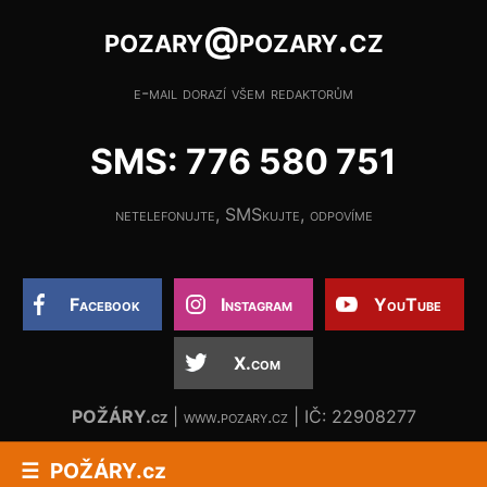
pozary@pozary.cz
e-mail dorazí všem redaktorům
SMS: 776 580 751
netelefonujte, SMSkujte, odpovíme
Facebook
Instagram
YouTube
X.com
POŽÁRY.cz
| www.pozary.cz | IČ: 22908277
POŽÁRY.cz