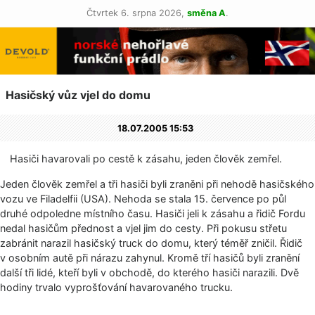
Čtvrtek 6. srpna 2026,
směna A
.
Hasičský vůz vjel do domu
18.07.2005 15:53
Hasiči havarovali po cestě k zásahu, jeden člověk zemřel.
Jeden člověk zemřel a tři hasiči byli zraněni při nehodě hasičského
vozu ve Filadelfii (USA). Nehoda se stala 15. července po půl
druhé odpoledne místního času. Hasiči jeli k zásahu a řidič Fordu
nedal hasičům přednost a vjel jim do cesty. Při pokusu střetu
zabránit narazil hasičský truck do domu, který téměř zničil. Řidič
v osobním autě při nárazu zahynul. Kromě tří hasičů byli zranění
další tři lidé, kteří byli v obchodě, do kterého hasiči narazili. Dvě
hodiny trvalo vyprošťování havarovaného trucku.