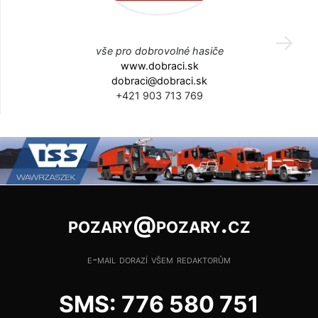
vše pro dobrovolné hasiče
www.dobraci.sk
dobraci@dobraci.sk
+421 903 713 769
pozary@pozary.cz
e-mail dorazí všem redaktorům
SMS: 776 580 751