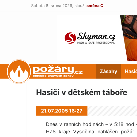
Sobota 8. srpna 2026,
slouží
směna C
.
POŽÁRY.cz
Zásahy
Hasi
Hasiči v dětském táboře
21.07.2005 16:27
Dnes v ranních hodinách – v 5:18 hod –
HZS kraje Vysočina nahlášen požár