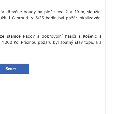
žár dřevěné boudy na ploše cca 2 × 10 m, sloužící
užit 1 C proud. V 5:35 hodin byl požár lokalizován.
 ze stanice Pacov a dobrovolní hasiči z Košetic a
1.000 Kč. Příčinou požáru byl špatný stav topidla a
Sdílet