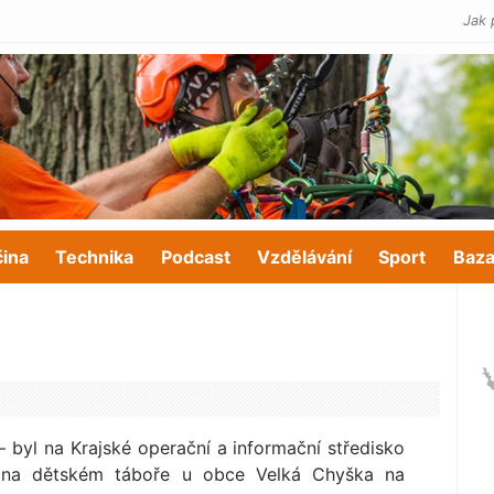
Jak 
čina
Technika
Podcast
Vzdělávání
Sport
Baza
 byl na Krajské operační a informační středisko
 na dětském táboře u obce Velká Chyška na