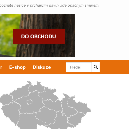
poznáte hasiče v prchajícím davu? Jde opačným směrem.
r
E-shop
Diskuze
🔍