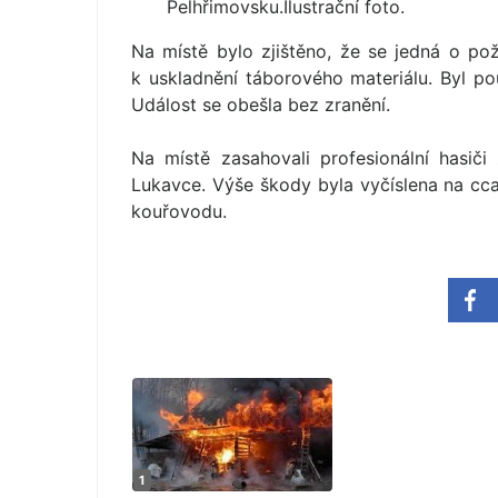
Pelhřimovsku.I­lustrační foto.
Na místě bylo zjištěno, že se jedná o po
k uskladnění táborového materiálu. Byl po
Událost se obešla bez zranění.
Na místě zasahovali profesionální hasiči
Lukavce. Výše škody byla vyčíslena na cca 
kouřovodu.