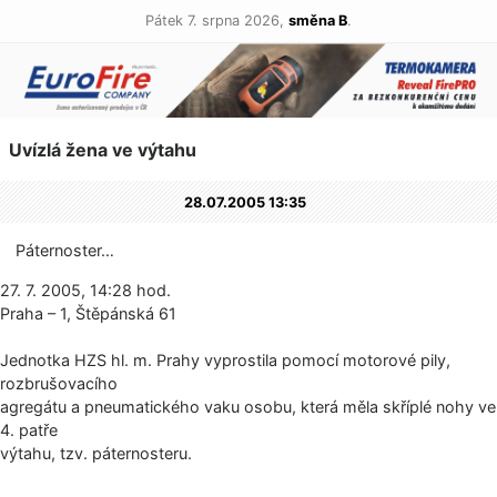
Pátek 7. srpna 2026,
směna B
.
Uvízlá žena ve výtahu
28.07.2005 13:35
Páternoster…
27. 7. 2005, 14:28 hod.
Praha – 1, Štěpánská 61
Jednotka HZS hl. m. Prahy vyprostila pomocí motorové pily,
rozbrušovacího
agregátu a pneumatického vaku osobu, která měla skříplé nohy ve
4. patře
výtahu, tzv. páternosteru.