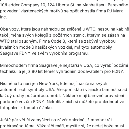
10/Ladder Company 10, 124 Liberty St. na Manhattanu. Barevného
provedení vlasteneckých motivů se opět zhostila firma RJ Marx
Inc.
Oba vozy, které jsou náhradou za zničené u WTC, nesou na kabině
také jména svých kolegů z požárních stanic, kterým se zásah na
WTC stal osudným. Firma Code 3, která se zabývá výrobou
kvalitních modelů hasičských vozidel, má tyto automobily
Seagrave FDNY ve svém výrobním programu.
Mimochodem firma Seagrave je nejstarší v USA, co vyrábí požární
techniku, a je již 80 let téměř výhradním dodavatelem pro FDNY.
Nicméně to není jen New York, kde mají hasiči na svých
automobilech symboly USA. Alespoň státní vlaječku tam má snad
každý druhý požární automobil. Některé mají barevné provedení
podobné vozům FDNY. Několik z nich si můžete prohlédnout ve
fotogalerii k tomuto článku.
Ještě pár vět či zamyšlení na závěr ohledně již mnohokrát
probíraného téma. Vážení čtenáři, myslíte si, že nedej bože musí