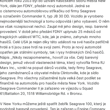
Koncem roku 2003 byl do užívání hasičského sboru města New
York, dále jen FDNY, předán nový automobil. Jedná se
o cisternovou automobilovou stříkačku od firmy Seagrave
s označením Commander II, typ JB 30 DD. Vozidlo je vyrobeno
nejmodernější technologií a tomu odpovídá i jeho vybavení. O něm
se však rozepisovat nechci. Zaujal mě jeho design, resp. barevné
provedení. V době jeho předání FDNY uplynulo 25 měsíců od
tragických událostí WTC, kde, jak je známo, zahynulo mnoho
hasičů. Celé USA je nejen díky této události na své hasiče patřičně
hrdé a ti jsou zase hrdí na svoji zemi. Proto je nový automobil
opatřen jak státními symboly, tak i rysy hrdinských činů hasičů.
Nápis ,,Nikdy nezapomeneme,, hovoří za vše. Celý barevný
design, jemuž vévodí vlastenecké téma, který vytvořila firma RJ
Marx Inc., vznikl na popud dárců vozidla, tedy firmy Seagrave,
jeho zaměstnanců a obyvatel města Clintonville, kde je sídlo
Seagrave. Pro všechny zúčastněné byla velká čest podílet se
finančně na automobilu pro hasiče města New York. Vozidlo
Seagrave Commander II je zařazeno ve výjezdu u Squad
61/Battalion 20, 1518 Williamsbridge Rd. v Bronxu.
V New Yorku můžeme ještě spatřit žebřík Seagrave 100, který je
podobně barevně provedený. Ten je zařazen u Engine Company