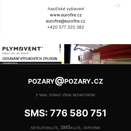
hasičské vybavení
www.eurofire.cz
eurofire@eurofire.cz
+420 577 320 382
pozary@pozary.cz
e-mail dorazí všem redaktorům
SMS: 776 580 751
netelefonujte, SMSkujte, odpovíme