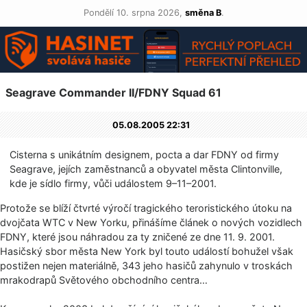
Pondělí 10. srpna 2026,
směna B
.
Seagrave Commander II/FDNY Squad 61
05.08.2005 22:31
Cisterna s unikátním designem, pocta a dar FDNY od firmy
Seagrave, jejích zaměstnanců a obyvatel města Clintonville,
kde je sídlo firmy, vůči událostem 9–11–2001.
Protože se blíží čtvrté výročí tragického teroristického útoku na
dvojčata WTC v New Yorku, přinášíme článek o nových vozidlech
FDNY, které jsou náhradou za ty zničené ze dne 11. 9. 2001.
Hasičský sbor města New York byl touto událostí bohužel však
postižen nejen materiálně, 343 jeho hasičů zahynulo v troskách
mrakodrapů Světového obchodního centra…