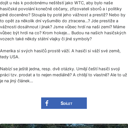
dojít u nás k podobnému neštěstí jako WTC, aby bylo naše
hasičské povolání konečně občany, zřizovateli sborů a i politiky
plně doceněno? Stoupla by poté jeho vážnost a prestiž? Nebo by
to opět za několik dní vyšumělo do ztracena…? Jde prestiže a
vážnosti dosáhnout i jinak? Jsme vůbec hrdí na naši zemi? Máme
vůbec být hrdi na co? Krom hokeje… Budou na našich hasičských
vozech také někdy státní vlajky či jiné symboly?
Amerika si svých hasičů prostě váží. A hasiči si váží své země,
tedy USA.
Nabízí se ještě jedna, resp. dvě otázky. Umějí čeští hasiči svoji
práci tzv. prodat a to nejen mediálně? A chtějí to vlastně? Ale to už
je na jiný článek…
Sdílet