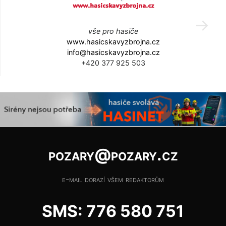
vše pro hasiče
www.hasicskavyzbrojna.cz
info@hasicskavyzbrojna.cz
+420 377 925 503
pozary@pozary.cz
e-mail dorazí všem redaktorům
SMS: 776 580 751