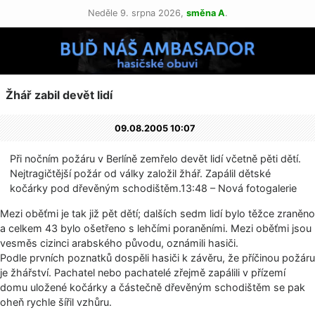
Neděle 9. srpna 2026,
směna A
.
Žhář zabil devět lidí
09.08.2005 10:07
Při nočním požáru v Berlíně zemřelo devět lidí včetně pěti dětí.
Nejtragičtější požár od války založil žhář. Zapálil dětské
kočárky pod dřevěným schodištěm.13:48 – Nová fotogalerie
Mezi oběťmi je tak již pět dětí; dalších sedm lidí bylo těžce zraněno
a celkem 43 bylo ošetřeno s lehčími poraněními. Mezi oběťmi jsou
vesměs cizinci arabského původu, oznámili hasiči.
Podle prvních poznatků dospěli hasiči k závěru, že příčinou požáru
je žhářství. Pachatel nebo pachatelé zřejmě zapálili v přízemí
domu uložené kočárky a částečně dřevěným schodištěm se pak
oheň rychle šířil vzhůru.