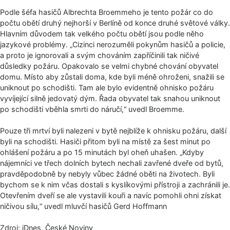
Podle šéfa hasičů Albrechta Broemmeho je tento požár co do
počtu obětí druhý nejhorší v Berlíně od konce druhé světové války.
Hlavním důvodem tak velkého počtu obětí jsou podle něho
jazykové problémy. „Cizinci nerozuměli pokynům hasičů a policie,
a proto je ignorovali a svým chováním zapříčinili tak ničivé
důsledky požáru. Opakovalo se velmi chybné chování obyvatel
domu. Místo aby zůstali doma, kde byli méně ohroženi, snažili se
uniknout po schodišti. Tam ale bylo evidentně ohnisko požáru
vyvíjející silně jedovatý dým. Řada obyvatel tak snahou uniknout
po schodišti vběhla smrti do náručí,“ uvedl Broemme.
Pouze tři mrtví byli nalezeni v bytě nejblíže k ohnisku požáru, další
byli na schodišti. Hasiči přitom byli na místě za šest minut po
ohlášení požáru a po 15 minutách byl oheň uhašen. „Kdyby
nájemníci ve třech dolních bytech nechali zavřené dveře od bytů,
pravděpodobně by nebyly vůbec žádné oběti na životech. Byli
bychom se k nim včas dostali s kyslíkovými přístroji a zachránili je.
Otevřením dveří se ale vystavili kouři a navíc pomohli ohni získat
ničivou sílu,“ uvedl mluvčí hasičů Gerd Hoffmann
Zdroj: iDnes, České Noviny