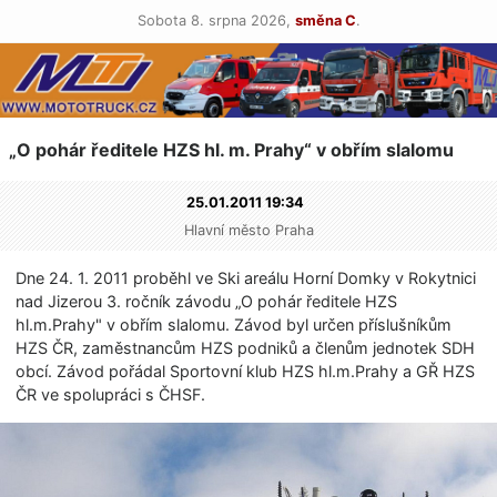
Sobota 8. srpna 2026,
směna C
.
„O pohár ředitele HZS hl. m. Prahy“ v obřím slalomu
25.01.2011 19:34
Hlavní město Praha
Dne 24. 1. 2011 proběhl ve Ski areálu Horní Domky v Rokytnici
nad Jizerou 3. ročník závodu „O pohár ředitele HZS
hl.m.Prahy" v obřím slalomu. Závod byl určen příslušníkům
HZS ČR, zaměstnancům HZS podniků a členům jednotek SDH
obcí. Závod pořádal Sportovní klub HZS hl.m.Prahy a GŘ HZS
ČR ve spolupráci s ČHSF.