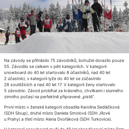
Na závody se přihlásilo 75 závodníků, bohužel dorazilo pouze
55. Závodilo se celkem v pěti kategoriích. V kategorii
snowboard do 40 let startovalo 8 účastníků, nad 40 let
2 účastníci, v kategorii lyže do 40 let se zúčastnilo
28 soutěžících a nad 40 let 17. V kategorii ženy startovalo
5 závodnic. Závod probíhal za krásného, chvilkami i slunného
zimního počasí na perfektně připravené „pistě“.
První místo v ženské kategorii obsadila Karolína Sedláčková
(SDH Sloup), druhé místo Daniela Smolová (SDH Jílové
u Prahy) a třetí místo Alena Dvořáková (SDH Turkovice).