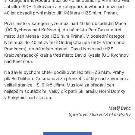
V kategorii snowboard muži do 40 let obsadil první místo Petr
Jahelka (SDH Turkovice) a v kategorii snowboard muži nad
40 let obsadil první místo Jiří Kláštera (HZS hl.m. Praha).
První místo v kategorii lyže muži nad 40 let obsadil Jiří Mach
(ÚO Rychnov nad Kněžnou), druhé místo Petr Gazur a třetí
místo Jan Mensa (oba HZS hl.m.Praha). V poslední kategorii
lyže muži do 40 let zvítězil Ondřej Chalupa (SDH Vrbno pod
Pradědem), druhé místo obsadil David Novosad (HZS
Královehradecký kraj) a třetí místo David Kysela (ÚO Rychnov
nad Kněžnou).
Na závěr bychom chtěli poděkovat řediteli HZS hl.m. Prahy
plk.Bc.Daliboru Gosmanovi za převzetí záštity nad závodem a
veliteli stanice HS-6 Krč Jiřímu Musilovi za předání cen
nejlepším soutěžícím. Velký dík patří Ski areálu Horní Domky
v Rokytnici nad Jizerou.
Matěj Benc
Sportovní klub HZS hl.m.Prahy