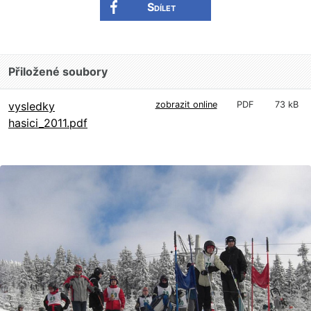
Sdílet
Přiložené soubory
vysledky
zobrazit online
PDF
73 kB
hasici_2011.pdf