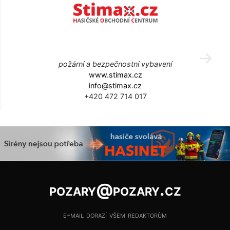
požární a bezpečnostní vybavení
www.stimax.cz
info@stimax.cz
+420 472 714 017
pozary@pozary.cz
e-mail dorazí všem redaktorům