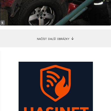
načíst další obrázky ↓