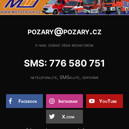
pozary@pozary.cz
e-mail dorazí všem redaktorům
SMS: 776 580 751
netelefonujte, SMSkujte, odpovíme
Facebook
Instagram
YouTube
X.com