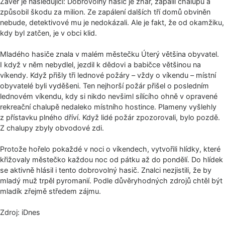
Závěr je následující: Dobrovolný hasič je žhář, zapálil chalupu a
způsobil škodu za milion. Ze zapálení dalších tří domů obviněn
nebude, detektivové mu je nedokázali. Ale je fakt, že od okamžiku,
kdy byl zatčen, je v obci klid.
Mladého hasiče znala v malém městečku Úterý většina obyvatel.
I když v něm nebydlel, jezdil k dědovi a babičce většinou na
víkendy. Když přišly tři lednové požáry – vždy o víkendu – místní
obyvatelé byli vyděšeni. Ten nejhorší požár přišel o posledním
lednovém víkendu, kdy si nikdo nevšiml sílícího ohně v opravené
rekreační chalupě nedaleko místního hostince. Plameny vyšlehly
z přístavku plného dříví. Když lidé požár zpozorovali, bylo pozdě.
Z chalupy zbyly obvodové zdi.
Protože hořelo pokaždé v noci o víkendech, vytvořili hlídky, které
křižovaly městečko každou noc od pátku až do pondělí. Do hlídek
se aktivně hlásil i tento dobrovolný hasič. Znalci nezjistili, že by
mladý muž trpěl pyromanií. Podle důvěryhodných zdrojů chtěl být
mladík zřejmě středem zájmu.
Zdroj: iDnes