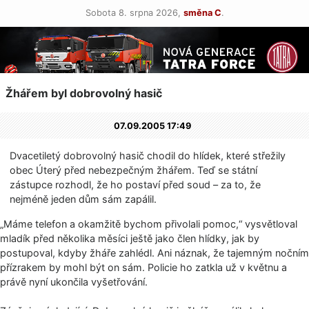
Sobota 8. srpna 2026,
směna C
.
Žhářem byl dobrovolný hasič
07.09.2005 17:49
Dvacetiletý dobrovolný hasič chodil do hlídek, které střežily
obec Úterý před nebezpečným žhářem. Teď se státní
zástupce rozhodl, že ho postaví před soud – za to, že
nejméně jeden dům sám zapálil.
„Máme telefon a okamžitě bychom přivolali pomoc,“ vysvětloval
mladík před několika měsíci ještě jako člen hlídky, jak by
postupoval, kdyby žháře zahlédl. Ani náznak, že tajemným nočním
přízrakem by mohl být on sám. Policie ho zatkla už v květnu a
právě nyní ukončila vyšetřování.