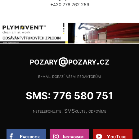
+420 778 762 259
pozary@pozary.cz
e-mail dorazí všem redaktorům
SMS: 776 580 751
netelefonujte, SMSkujte, odpovíme
Facebook
Instagram
YouTube