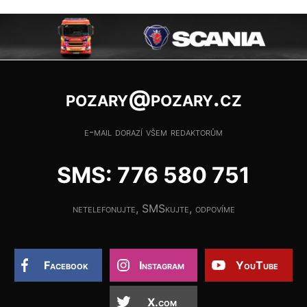
pozary@pozary.cz
e-mail dorazí všem redaktorům
SMS: 776 580 751
netelefonujte, SMSkujte, odpovíme
Facebook
Instagram
YouTube
X.com