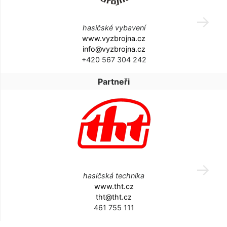
hasičské vybavení
www.vyzbrojna.cz
info@vyzbrojna.cz
+420 567 304 242
Partneři
hasičská technika
www.tht.cz
tht@tht.cz
461 755 111