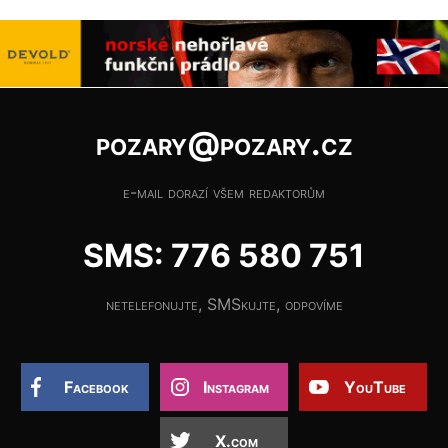
pozary@pozary.cz
e-mail dorazí všem redaktorům
SMS: 776 580 751
netelefonujte, SMSkujte, odpovíme
Facebook
Instagram
YouTube
X.com