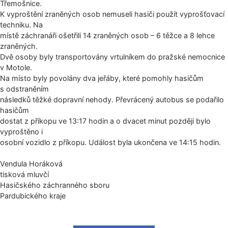
Třemošnice.
K vyproštění zraněných osob nemuseli hasiči použít vyprošťovací
techniku. Na
místě záchranáři ošetřili 14 zraněných osob – 6 těžce a 8 lehce
zraněných.
Dvě osoby byly transportovány vrtulníkem do pražské nemocnice
v Motole.
Na místo byly povolány dva jeřáby, které pomohly hasičům
s odstraněním
následků těžké dopravní nehody. Převrácený autobus se podařilo
hasičům
dostat z příkopu ve 13:17 hodin a o dvacet minut později bylo
vyproštěno i
osobní vozidlo z příkopu. Událost byla ukončena ve 14:15 hodin.
Vendula Horáková
tisková mluvčí
Hasičského záchranného sboru
Pardubického kraje