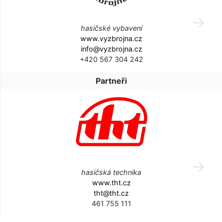
hasičské vybavení
www.vyzbrojna.cz
info@vyzbrojna.cz
+420 567 304 242
Partneři
hasičská technika
www.tht.cz
tht@tht.cz
461 755 111