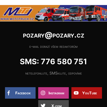
pozary@pozary.cz
e-mail dorazí všem redaktorům
SMS: 776 580 751
netelefonujte, SMSkujte, odpovíme
Facebook
Instagram
YouTube
X.com