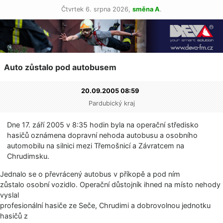
Čtvrtek 6. srpna 2026,
směna A
.
Auto zůstalo pod autobusem
20.09.2005 08:59
Pardubický kraj
Dne 17. září 2005 v 8:35 hodin byla na operační středisko
hasičů oznámena dopravní nehoda autobusu a osobního
automobilu na silnici mezi Třemošnicí a Závratcem na
Chrudimsku.
Jednalo se o převrácený autobus v příkopě a pod ním
zůstalo osobní vozidlo. Operační důstojník ihned na místo nehody
vyslal
profesionální hasiče ze Seče, Chrudimi a dobrovolnou jednotku
hasičů z