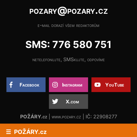
pozary@pozary.cz
e-mail dorazí všem redaktorům
SMS: 776 580 751
netelefonujte, SMSkujte, odpovíme
Facebook
Instagram
YouTube
X.com
POŽÁRY.cz
| www.pozary.cz | IČ: 22908277
POŽÁRY.cz