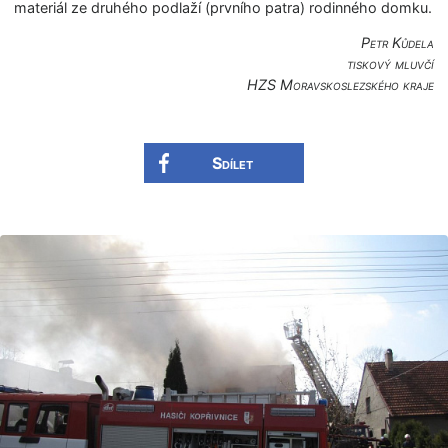
materiál ze druhého podlaží (prvního patra) rodinného domku.
Petr Kůdela
tiskový mluvčí
HZS Moravskoslezské­ho kraje
Sdílet