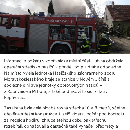
Informaci o požáru v kopřivnické místní části Lubina obdrželo
operační středisko hasičů v pondělí po půl druhé odpoledne.
Na místo vyjela jednotka Hasičského záchranného sboru
Moravskoslezského kraje ze stanice v Novém Jičíně a
společně s ní dvě jednotky dobrovolných hasičů –
z Kopřivnice a Příbora, a také podnikoví hasiči z Tatry
Kopřivnice.
Zasažena byla celá plochá rovná střecha 10 × 8 metrů, včetně
dřevěné střešní konstrukce. Hasiči dostali požár pod kontrolu
za necelou hodinu, zhruba stejnou dobu pak střechu
rozebírali, dohašovali a částečně také vynášeli předměty a