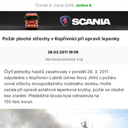
Čtvrtek 6. srpna 2026,
směna A
.
Požár ploché střechy v Kopřivnici při opravě lepenky
28.03.2011 16:59
Moravskoslezský kraj
Čtyři jednotky hasičů zasahovaly v pondělí 28. 3. 2011
odpoledne v Kopřivnici-Lubině (okres Nový Jičín) u požáru
rovné střechy dvoupodlažního rodinného domku. Hořet
začala při opravě asfaltové lepenkové krytiny, požár se obešel
bez zranění. Předběžná škoda byla odhadnuta na
150 tisíc korun.