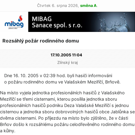
Čtvrtek 6. srpna 2026,
směna A
.
Rozsáhlý požár rodinného domu
17.10.2005 11:04
Zlínský kraj
Dne 16. 10. 2005 v 02:39 hod. byli hasiči informováni
o požáru rodinného domu ve Valašském Meziříčí, Brňově.
Na místo vyjela jednotka profesionálních hasičů z Valašského
Meziříčí se třemi cisternami, kterou posílila jednotka sboru
profesionálních hasičů podniku Deza Valašské Meziříčí s jednou
cisternou a jednotka sboru dobrovolných hasičů obce Jablůnka se
dvěma cisternami. Po příjezdu na místo bylo zjištěno, že v části
Brňov došlo k rozsáhlému požáru celodřevěného rodinného domu
a kůlny.