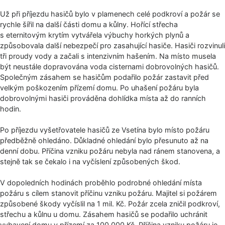
Už při příjezdu hasičů bylo v plamenech celé podkroví a požár se
rychle šířil na další části domu a kůlny. Hořící střecha
s eternitovým krytím vytvářela výbuchy horkých plynů a
způsobovala další nebezpečí pro zasahující hasiče. Hasiči rozvinuli
tři proudy vody a začali s intenzivním hašením. Na místo musela
být neustále dopravována voda cisternami dobrovolných hasičů.
Společným zásahem se hasičům podařilo požár zastavit před
velkým poškozením přízemí domu. Po uhašení požáru byla
dobrovolnými hasiči prováděna dohlídka místa až do ranních
hodin.
Po příjezdu vyšetřovatele hasičů ze Vsetína bylo místo požáru
předběžně ohledáno. Důkladné ohledání bylo přesunuto až na
denní dobu. Příčina vzniku požáru nebyla nad ránem stanovena, a
stejně tak se čekalo i na vyčíslení způsobených škod.
V dopoledních hodinách proběhlo podrobné ohledání místa
požáru s cílem stanovit příčinu vzniku požáru. Majitel si požárem
způsobené škody vyčíslil na 1 mil. Kč. Požár zcela zničil podkroví,
střechu a kůlnu u domu. Zásahem hasičů se podařilo uchránit
vybavení domu v přízemí za 100 000 Kč. Příčina vzniku požáru je