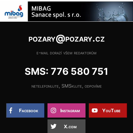
pozary@pozary.cz
e-mail dorazí všem redaktorům
SMS: 776 580 751
netelefonujte, SMSkujte, odpovíme
Facebook
Instagram
YouTube
X.com