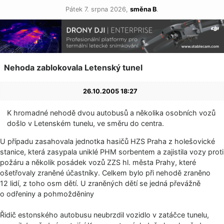
Pátek 7. srpna 2026,
směna B
.
Nehoda zablokovala Letenský tunel
26.10.2005 18:27
K hromadné nehodě dvou autobusů a několika osobních vozů
došlo v Letenském tunelu, ve směru do centra.
U případu zasahovala jednotka hasičů HZS Praha z holešovické
stanice, která zasypala uniklé PHM sorbentem a zajistila vozy proti
požáru a několik posádek vozů ZZS hl. města Prahy, které
ošetřovaly zraněné účastníky. Celkem bylo při nehodě zraněno
12 lidí, z toho osm dětí. U zraněných dětí se jedná převážně
o odřeniny a pohmožděniny
Řidič estonského autobusu neubrzdil vozidlo v zatáčce tunelu,