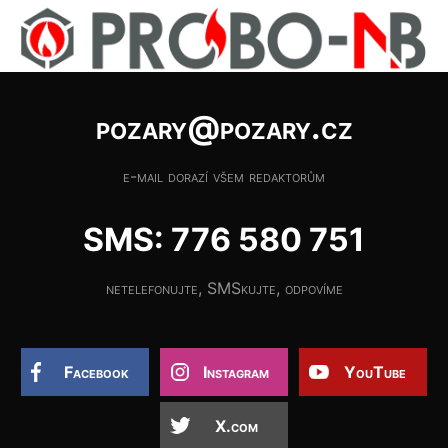
pozary@pozary.cz
e-mail dorazí všem redaktorům
SMS: 776 580 751
netelefonujte, SMSkujte, odpovíme
Facebook
Instagram
YouTube
X.com