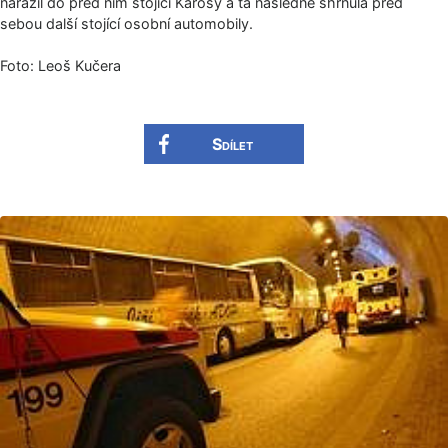
narazil do před ním stojící Karosy a ta následně shrnula před
sebou další stojící osobní automobily.
Foto: Leoš Kučera
Sdílet