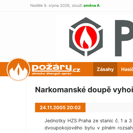
Neděle 9. srpna 2026,
slouží
směna A
.
POŽÁRY.cz
Zásahy
Hasi
Narkomanské doupě vyhoř
24.11.2005 20:02
Jednotky HZS Praha ze stanic č. 1 a 3
dvoupokojového bytu v plném rozsah