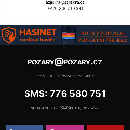
azjiskra@azjiskra.cz
+420 266 710 941
pozary@pozary.cz
e-mail dorazí všem redaktorům
SMS: 776 580 751
netelefonujte, SMSkujte, odpovíme