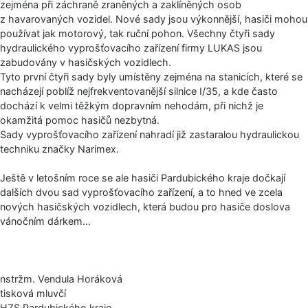
zejména při záchraně zraněných a zaklíněných osob
z havarovaných vozidel. Nové sady jsou výkonnější, hasiči mohou
používat jak motorový, tak ruční pohon. Všechny čtyři sady
hydraulického vyprošťovacího zařízení firmy LUKAS jsou
zabudovány v hasičských vozidlech.
Tyto první čtyři sady byly umístěny zejména na stanicích, které se
nacházejí poblíž nejfrekventovanější silnice I/35, a kde často
dochází k velmi těžkým dopravním nehodám, při nichž je
okamžitá pomoc hasičů nezbytná.
Sady vyprošťovacího zařízení nahradí již zastaralou hydraulickou
techniku značky Narimex.
Ještě v letošním roce se ale hasiči Pardubického kraje dočkají
dalších dvou sad vyprošťovacího zařízení, a to hned ve zcela
nových hasičských vozidlech, která budou pro hasiče doslova
vánočním dárkem…
nstržm. Vendula Horáková
tisková mluvčí
HZS Pardubického kraje