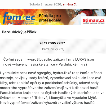
Sobota 8. srpna 2026,
směna C
.
Pardubický ježíšek
28.11.2005 22:37
Pardubický kraj
Čtyřmi sadami vyprošťovacího zařízení firmy LUKAS jsou
nově vybaveny hasičské stanice v Pardubickém kraji
Hydraulické benzinové agregáty, hydraulické rozpínací a střihací
nástroje, navijáky, sady řetězů, vyprošťovací nože, ale i sedlové
klíny, teleskopické opěrky a podkládací schůdky, takové sady
moderního vyprošťovacího zařízení mají nyní k dispozici hasiči
Pardubického kraje hned na čtyřech hasičských stanicích, a to ve
Svitavách, Moravské Třebové, Litomyšli a ve Vysokém Mýtě.
Nové vyprošťovací zařízení výrazně zkvalitní výbavu hasičů