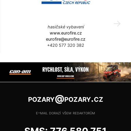
hasičské vybavení
www.eurofire.cz
eurofire@eurofire.cz
+420 577 320 382
pozary@pozary.cz
e-mail dorazí všem redaktorům